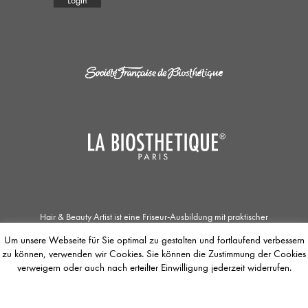
Login
Hair & Beauty Artist ist eine Friseur-Ausbildung mit praktischer
Zusatzqualifikation in den Bereichen Haar- und Kopfhautpflege, Kosmetik und
Um unsere Webseite für Sie optimal zu gestalten und fortlaufend verbessern
Make-up. Die Zusammenarbeit der Société Française de Biosthétique mit dem
zu können, verwenden wir Cookies. Sie können die Zustimmung der Cookies
Unternehmen La Biosthétique Paris ermöglicht Jobsuchenden einzigartige
Ausbildungs- und Weiterbildungsmöglichkeiten. Der / Die Auszubildende
verweigern oder auch nach erteilter Einwilligung jederzeit widerrufen.
befasst sich mit dem Concept of Total Beauty, dessen Fokus das
gesamtheitlichen Wohlbefinden des Menschen ist. Die Jobbörse bietet die
Möglichkeit sich zentral bei teilnehmenden La Biosthétique-Salons zu