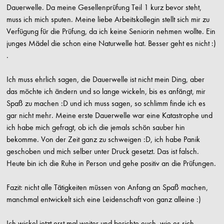
Dauerwelle. Da meine Gesellenprüfung Teil 1 kurz bevor steht,
muss ich mich sputen. Meine liebe Arbeitskollegin stellt sich mir zu
Verfügung für die Prüfung, da ich keine Seniorin nehmen wollte. Ein
junges Mädel die schon eine Naturwelle hat. Besser geht es nicht :)
.
Ich muss ehrlich sagen, die Dauerwelle ist nicht mein Ding, aber
das möchte ich ändern und so lange wickeln, bis es anfängt, mir
Spaß zu machen :D und ich muss sagen, so schlimm finde ich es
gar nicht mehr. Meine erste Dauerwelle war eine Katastrophe und
ich habe mich gefragt, ob ich die jemals schön sauber hin
bekomme. Von der Zeit ganz zu schweigen :D, ich habe Panik
geschoben und mich selber unter Druck gesetzt. Das ist falsch.
Heute bin ich die Ruhe in Person und gehe positiv an die Prüfungen.
Fazit: nicht alle Tätigkeiten müssen von Anfang an Spaß machen,
manchmal entwickelt sich eine Leidenschaft von ganz alleine :)
Ich wickel jetzt erst mal weiter und berichte euch, wie es sich