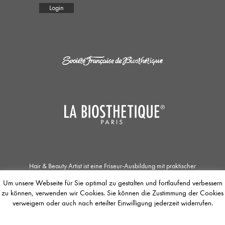
Login
Hair & Beauty Artist ist eine Friseur-Ausbildung mit praktischer
Zusatzqualifikation in den Bereichen Haar- und Kopfhautpflege, Kosmetik und
Um unsere Webseite für Sie optimal zu gestalten und fortlaufend verbessern
Make-up. Die Zusammenarbeit der Société Française de Biosthétique mit dem
zu können, verwenden wir Cookies. Sie können die Zustimmung der Cookies
Unternehmen La Biosthétique Paris ermöglicht Jobsuchenden einzigartige
Ausbildungs- und Weiterbildungsmöglichkeiten. Der / Die Auszubildende
verweigern oder auch nach erteilter Einwilligung jederzeit widerrufen.
befasst sich mit dem Concept of Total Beauty, dessen Fokus das
gesamtheitlichen Wohlbefinden des Menschen ist. Die Jobbörse bietet die