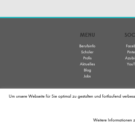
MENU
SOC
Berufsinfo
Face
Schüler
Pinte
Profis
Azubi
Aktuelles
YouT
Blog
Jobs
Um unsere Webseite für Sie optimal zu gestalten und fortlaufend verbes
Hair & Beauty Artist ist eine Friseur-Aus
Zusammenarbeit der Société Française de
Weiterbildungsmöglichkeiten. Der / Die 
Weitere Informationen z
Menschen ist. Die Jobbörse bietet die Mö
eine Teilzeitstelle, Vollzeitstelle oder e