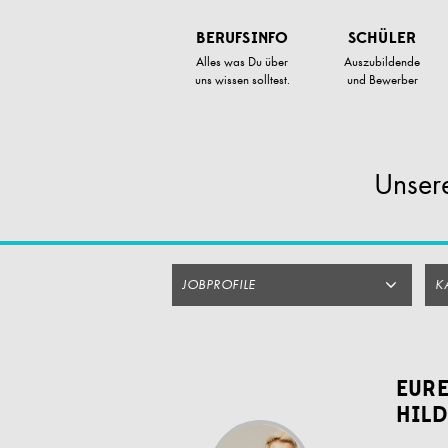
Zum
Artikel
BERUFSINFO
SCHÜLER
Springen
Alles was Du über
Auszubildende
uns wissen solltest.
und Bewerber
Unsere
JOBPROFILE
K
EURE
HIL