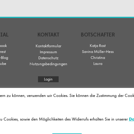
IAL
KONTAKT
BOTSCHAFTER
book
Katja Rost
Kontaktformular
rest
Savina Müller-Hess
Impressum
-Blog
Christina
Datenschutz
ube
Laura
Nutzungsbedingungen
Login
sern zu können, verwenden wir Cookies. Sie können die Zustimmung der Cookies
bildung mit praktischer Zusatzqualifikation in den Bereichen Haar- und Kopfhautpfl
 Biosthétique mit dem Unternehmen La Biosthétique Paris ermöglicht Jobsuchenden
Auszubildende befasst sich mit dem Concept of Total Beauty, dessen Fokus das ges
u Cookies, sowie den Möglichkeiten des Widerrufs erhalten Sie in unserer
Da
glichkeit sich zentral bei teilnehmenden La Biosthétique-Salons zu bewerben, egal 
in Praktikum handelt. Auch für Quereinsteiger und Wiedereinsteiger ist einiges gebote