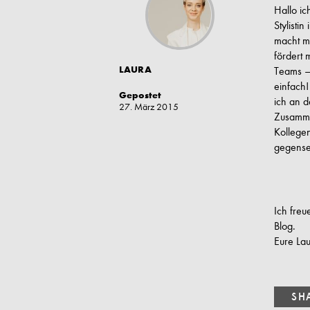
Hallo ic
Stylisti
macht mi
fördert m
LAURA
Teams –
einfach
Gepostet
ich an d
27. März 2015
Zusamme
Kollegen
gegensei
Ich freu
Blog.
Eure La