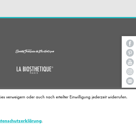
 verweigern oder auch nach erteilter Einwilligung jederzeit widerrufen.
ege, Kosmetik und Make-up. Die
 einzigartige Ausbildungs- und
amtheitlichen Wohlbefinden des
tenschutzerklärung
.
ob es sich um einen Ausbildungsplatz,
n.