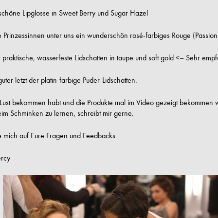
schöne Lipglosse in Sweet Berry und Sugar Hazel
e Prinzessinnen unter uns ein wunderschön rosé-farbiges Rouge (Passion
 praktische, wasserfeste Lidschatten in taupe und soft gold <– Sehr emp
uter letzt der platin-farbige Puder-Lidschatten.
r Lust bekommen habt und die Produkte mal im Video gezeigt bekommen w
eim Schminken zu lernen, schreibt mir gerne.
ue mich auf Eure Fragen und Feedbacks
rcy