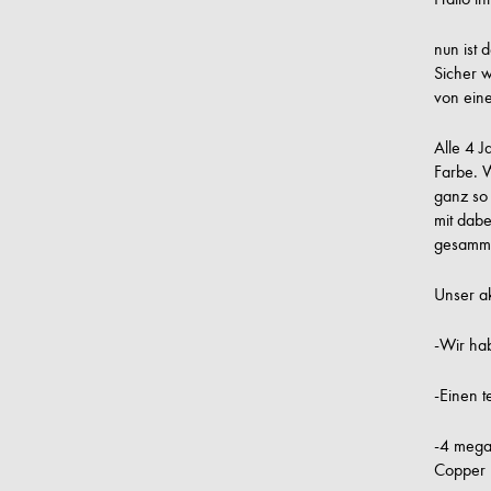
nun ist 
Sicher w
von ein
Alle 4 J
Farbe. W
ganz so
mit dab
gesamme
Unser ak
-Wir hab
-Einen t
-4 mega 
Copper 