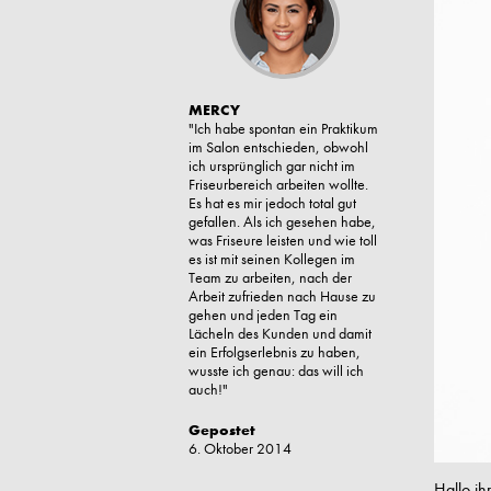
MERCY
"Ich habe spontan ein Praktikum
im Salon entschieden, obwohl
ich ursprünglich gar nicht im
Friseurbereich arbeiten wollte.
Es hat es mir jedoch total gut
gefallen. Als ich gesehen habe,
was Friseure leisten und wie toll
es ist mit seinen Kollegen im
Team zu arbeiten, nach der
Arbeit zufrieden nach Hause zu
gehen und jeden Tag ein
Lächeln des Kunden und damit
ein Erfolgserlebnis zu haben,
wusste ich genau: das will ich
auch!"
Gepostet
6. Oktober 2014
Hallo ih