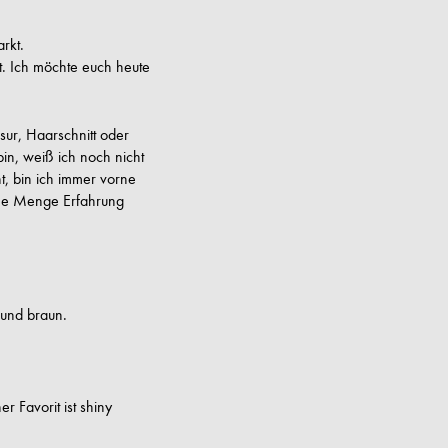
rkt.
st. Ich möchte euch heute
isur, Haarschnitt oder
in, weiß ich noch nicht
, bin ich immer vorne
’ne Menge Erfahrung
 und braun.
r Favorit ist shiny