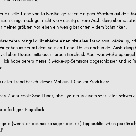
der aktuelle Trend von La Biosthetiqe schon ein paar Wochen auf dem Ma
issen einige noch gar nicht wie vielseitig unsere Ausbildung überhaupt i
er meiner größten Vorlieben ein wenig berichten – dem Schminken.
ahreszeiten bringt La Biosthétiqe einen aktuellen Trend raus. Make up, Fr
ir gehen immer mit dem neusten Trend. Da ich noch in der Ausbildung b
 viel über Haarschnitte oder Farben Bescheid. Aber was Make-up angeht
ei. Ich habe bereits meine 3 Make-up-Seminare abgeschlossen und so 
lt.
tueller Trend besteht dieses Mal aus 13 neuen Produkten:
en 2 sehr coole Smart Liner, also Eyeliner in einem sehr tiefen schwarz
erra-farbigen Nagellack
geile (wenn ich das mal so sagen darf ;-) ) Lippenstifte. Mein persönliche
:P