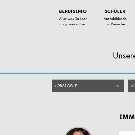
Zum
Artikel
BERUFSINFO
SCHÜLER
Springen
Alles was Du über
Auszubildende
uns wissen solltest.
und Bewerber
Unsere
JOBPROFILE
K
IMME