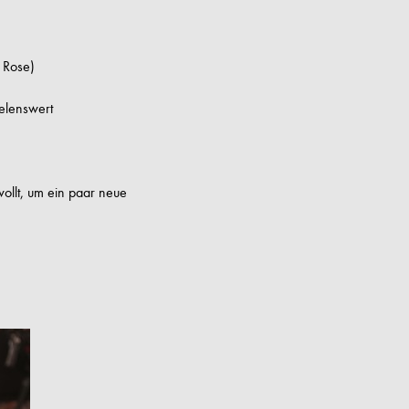
 Rose)
felenswert
ollt, um ein paar neue