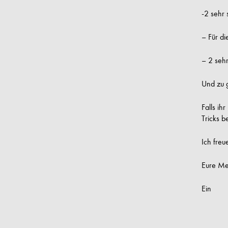
-2 sehr 
– Für di
– 2 sehr
Und zu g
Falls ih
Tricks b
Ich fre
Eure Me
Ein