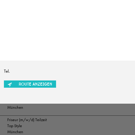
SUCHRADIUS
Erweiterte Suche einb
Friseur (m/w/d)
Marion Ganse
Potsdam
Tel.
Friseur (w/m/d) in Vollzeit gesucht
Herget & Muth
Solms
ROUTE ANZEIGEN
Friseur/ Meister (m/w/d)
Top Style
München
Friseur (m/w/d) Teilzeit
Top Style
München