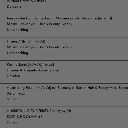
Wittmer Haare & Ästhetik
Deidesheim
Junior- oder Fachkosmetiker:in, Masseur:in oder Visagist:in (m|w|d)
Maximilian Meyer - Hair & Beauty Experts
Unterhaching
Friseur / Stylist (m/w/d)
Maximilian Meyer - Hair & Beauty Experts
Unterhaching
Kosmetikerin (m/w/d) Teilzeit
Frisuren & Kosmetik Annett Völkel
Dresden
Ausbildung Friseur (m/w/d) mit Zusatzqualifikation Hair & Beauty Artist Sep
Stefan Probst
Stuttgart
AUSBILDUNG ZUR FRISEURIN (m/w/d)
ROST & HÖDEMAKER
Döbeln