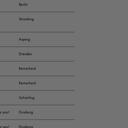
Berlin
Straubing
Asperg
Dresden
Remscheid
Remscheid
Schierling
or you!
Duisburg
or you!
Duisburg