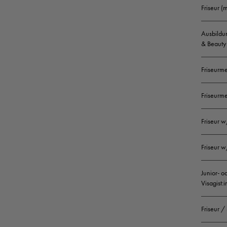
Friseur (
Ausbildun
& Beauty 
Friseurme
Friseurme
Friseur w
Friseur w
Junior- o
Visagist:
Friseur /