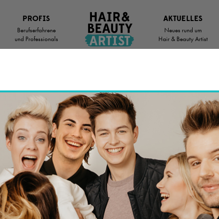
PROFIS
AKTUELLES
Berufserfahrene
Neues rund um
und Professionals
Hair & Beauty Artist
Deine
Chance
auf eine schöne
Zukunft
IST AUF DER SUCHE NACH DEM PERFEKTEN
N AUSBILDUNGSPLATZ? HIER BIST DU RICH
NFT WARTET.
SUCHRADIUS