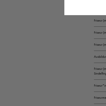
Friseur (
Friseur 
Friseur (
Friseur 
Ausbildu
Friseur (
Sindelfin
Friseur*i
Friseurme