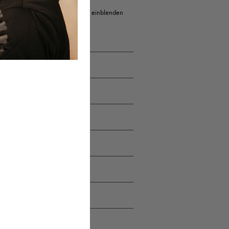
Erweiterte Suche einblenden
STADT
Potsdam
Solms
München
München
Stuttgart
Stuttgart
Düsseldorf