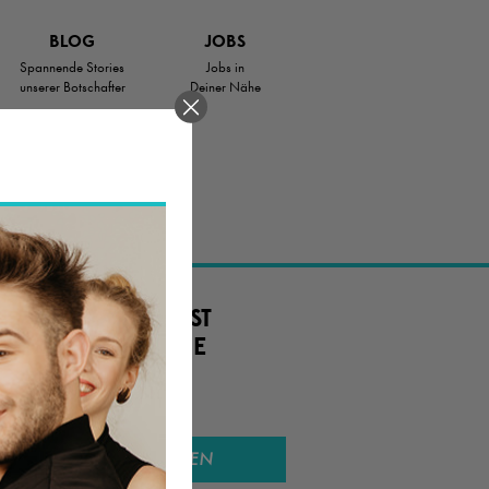
BLOG
JOBS
Spannende Stories
Jobs in
unserer Botschafter
Deiner Nähe
.
 JOB ODER SUCHST
TIG. EINE SCHÖNE
SUCHEN