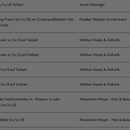
m/w/d) Teilzeit
Sonja Holzinger
g Friseur (m/w/d) mit Zusatzqualifikation Hair
HLaden Stephan Sundermann
Artist
ister w/m/d auf Teilzeit
Wittmer Haare & Ästhetik
ister w/m/d auf Vollzeit
Wittmer Haare & Ästhetik
/m/d auf Teilzeit
Wittmer Haare & Ästhetik
/m/d auf Vollzeit
Wittmer Haare & Ästhetik
der Fachkosmetiker:in, Masseur:in oder
Maximilian Meyer - Hair & Beau
in (m|w|d)
 Stylist (m/w/d)
Maximilian Meyer - Hair & Beau