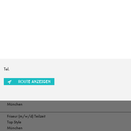
SUCHRADIUS
Erweiterte Suche einb
Friseur (m/w/d)
Marion Ganse
Potsdam
Tel.
Friseur (w/m/d) in Vollzeit gesucht
Herget & Muth
Solms
ROUTE ANZEIGEN
Friseur/ Meister (m/w/d)
Top Style
München
Friseur (m/w/d) Teilzeit
Top Style
München