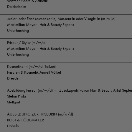
Wittmer Haare & Ästhetik
Deidesheim
Junior- oder Fachkosmetiker:in, Masseur:in oder Visagist:in (m|w|d)
Maximilian Meyer - Hair & Beauty Experts
Unterhaching
Friseur / Stylist (m/w/d)
Maximilian Meyer - Hair & Beauty Experts
Unterhaching
Kosmetikerin (m/w/d) Teilzeit
Frisuren & Kosmetik Annett Völkel
Dresden
Ausbildung Friseur (m/w/d) mit Zusatzqualifikation Hair & Beauty Artist Sep
Stefan Probst
Stuttgart
AUSBILDUNG ZUR FRISEURIN (m/w/d)
ROST & HÖDEMAKER
Döbeln