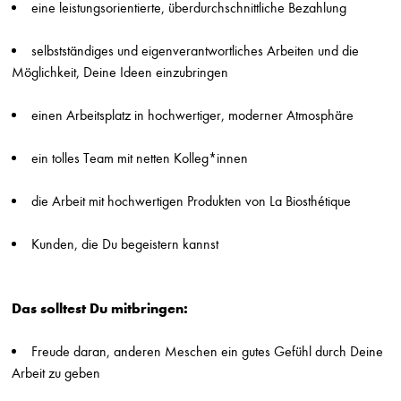
eine leistungsorientierte, überdurchschnittliche Bezahlung
Jungfriseur/in (m/w/d) in Vollzeit
Stefan Probst
selbstständiges und eigenverantwortliches Arbeiten und die
Stuttgart
Möglichkeit, Deine Ideen einzubringen
Friseur/in (m/w/d) in Voll-/Teilzeit
einen Arbeitsplatz in hochwertiger, moderner Atmosphäre
Stefan Probst
Stuttgart
ein tolles Team mit netten Kolleg*innen
Beauty Assistient / Quereinsteiger/in (m/w/d)
Hairlounge
die Arbeit mit hochwertigen Produkten von La Biosthétique
Düsseldorf
Kunden, die Du begeistern kannst
Friseur (m/w/d) Teilzeit
Gabi Stern
Asperg
Das solltest Du mitbringen:
Friseur (m/w/d) Breuninger Sindelfingen
Die Friseure - Breuninger
Freude daran, anderen Meschen ein gutes Gefühl durch Deine
Stuttgart
Arbeit zu geben
Friseur (m/w/d) Breuninger Stuttgart