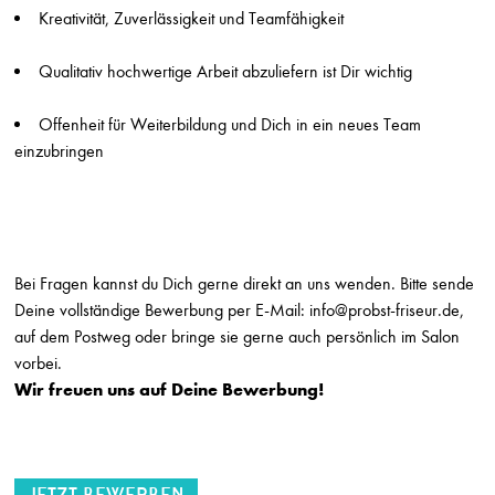
Die Friseure - Breuninger
Kreativität, Zuverlässigkeit und Teamfähigkeit
Stuttgart
Qualitativ hochwertige Arbeit abzuliefern ist Dir wichtig
Friseur (m/w/d) Breuninger Ludwigsburg
Die Friseure - Breuninger
Stuttgart
Offenheit für Weiterbildung und Dich in ein neues Team
einzubringen
Ausbildung Friseur (m/w/d) Breuninger Sindelfingen
Die Friseure - Breuninger
Stuttgart
Friseur (m/w/d) auf Minijob-Basis Breuninger Sindelfingen
Die Friseure - Breuninger
Bei Fragen kannst du Dich gerne direkt an uns wenden. Bitte sende
Stuttgart
Deine vollständige Bewerbung per E-Mail: info@probst-friseur.de,
auf dem Postweg oder bringe sie gerne auch persönlich im Salon
Friseur*in
vorbei.
HILJEGERDES - Friseur-Kosmetik-Make-up
Wir freuen uns auf Deine Bewerbung!
Berlin
Friseurmeister*in
HILJEGERDES - Friseur-Kosmetik-Make-up
Berlin