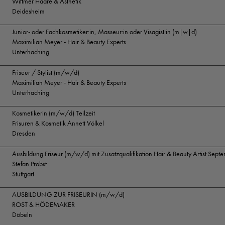
Wittmer Haare & Ästhetik
Deidesheim
Junior- oder Fachkosmetiker:in, Masseur:in oder Visagist:in (m|w|d)
Maximilian Meyer - Hair & Beauty Experts
Unterhaching
Friseur / Stylist (m/w/d)
Maximilian Meyer - Hair & Beauty Experts
Unterhaching
Kosmetikerin (m/w/d) Teilzeit
Frisuren & Kosmetik Annett Völkel
Dresden
Ausbildung Friseur (m/w/d) mit Zusatzqualifikation Hair & Beauty Artist Sep
Stefan Probst
Stuttgart
AUSBILDUNG ZUR FRISEURIN (m/w/d)
ROST & HÖDEMAKER
Döbeln