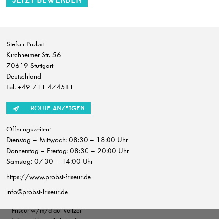
Friseur (m/w/d) Teilzeit
Sonja Holzinger
Östringen
Stefan Probst
Ausbildung Friseur (m/w/d) mit Zusatzqualifikation Hair & Beauty Artist
Kirchheimer Str. 56
HLaden Stephan Sundermann
70619 Stuttgart
Bonn
Deutschland
Tel. +49 711 474581
Friseurmeister w/m/d auf Teilzeit
Wittmer Haare & Ästhetik
ROUTE ANZEIGEN
Deidesheim
Öffnungszeiten:
Friseurmeister w/m/d auf Vollzeit
Dienstag – Mittwoch: 08:30 – 18:00 Uhr
Wittmer Haare & Ästhetik
Donnerstag – Freitag: 08:30 – 20:00 Uhr
Deidesheim
Samstag: 07:30 – 14:00 Uhr
Friseur w/m/d auf Teilzeit
https://www.probst-friseur.de
Wittmer Haare & Ästhetik
Deidesheim
info@probst-friseur.de
Friseur w/m/d auf Vollzeit