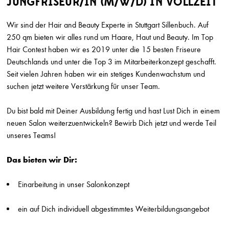
JUNGFRISEUR/IN (M/W/D) IN VOLLZEIT
SUCHRADIUS
Wir sind der Hair and Beauty Experte in Stuttgart Sillenbuch. Auf
250 qm bieten wir alles rund um Haare, Haut und Beauty. Im Top
Erweiterte Suche einb
Hair Contest haben wir es 2019 unter die 15 besten Friseure
Deutschlands und unter die Top 3 im Mitarbeiterkonzept geschafft.
Seit vielen Jahren haben wir ein stetiges Kundenwachstum und
Friseur (m/w/d)
suchen jetzt weitere Verstärkung für unser Team.
Marion Ganse
Potsdam
Du bist bald mit Deiner Ausbildung fertig und hast Lust Dich in einem
Friseur (w/m/d) in Vollzeit gesucht
neuen Salon weiterzuentwickeln? Bewirb Dich jetzt und werde Teil
Herget & Muth
unseres Teams!
Solms
Das bieten wir Dir:
Friseur/ Meister (m/w/d)
Top Style
München
Einarbeitung in unser Salonkonzept
Friseur (m/w/d) Teilzeit
ein auf Dich individuell abgestimmtes Weiterbildungsangebot
Top Style
München