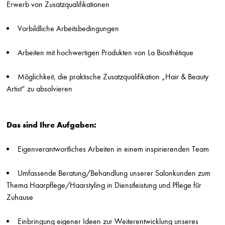
Erwerb von Zusatzqualifikationen
Jungfriseur/in (m/w/d) in Vollzeit
Stefan Probst
Vorbildliche Arbeitsbedingungen
Stuttgart
Arbeiten mit hochwertigen Produkten von La Biosthétique
Friseur/in (m/w/d) in Voll-/Teilzeit
Stefan Probst
Möglichkeit, die praktische Zusatzqualifikation „Hair & Beauty
Stuttgart
Artist“ zu absolvieren
Beauty Assistient / Quereinsteiger/in (m/w/d)
Hairlounge
Düsseldorf
Das sind Ihre Aufgaben:
Friseur (m/w/d) Teilzeit
Gabi Stern
Eigenverantwortliches Arbeiten in einem inspirierenden Team
Asperg
Umfassende Beratung/Behandlung unserer Salonkunden zum
Friseur (m/w/d) Breuninger Sindelfingen
Thema Haarpflege/Haarstyling in Dienstleistung und Pflege für
Die Friseure - Breuninger
Zuhause
Stuttgart
Friseur (m/w/d) Breuninger Stuttgart
Einbringung eigener Ideen zur Weiterentwicklung unseres