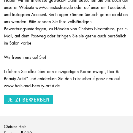
Haben wir Ihr Interesse geweckt? Dann besuchen Sie uns doch auf
unserer Website www.christoshair.de oder auf unserem Facebook
Friseur (m/w/d) Teilzeit
Sonja Holzinger
und Instagram Account. Bei Fragen können Sie sich gerne direkt an
Östringen
uns wenden. Bitte senden Sie Ihre vollständigen
Bewerbungsunterlagen, zu Händen von Christos Neofotistos, per E-
Ausbildung Friseur (m/w/d) mit Zusatzqualifikation Hair & Beauty Artist
Mail, auf dem Postweg oder bringen Sie sie gerne auch persönlich
HLaden Stephan Sundermann
im Salon vorbei.
Bonn
Friseurmeister w/m/d auf Teilzeit
Wir freuen uns auf Sie!
Wittmer Haare & Ästhetik
Deidesheim
Erfahren Sie alles über den einzigartigen Karriereweg „Hair &
Beauty Artist“ und entdecken Sie den Friseurberuf ganz neu auf
Friseurmeister w/m/d auf Vollzeit
www.hair-and-beauty-artist.de
Wittmer Haare & Ästhetik
Deidesheim
Friseur w/m/d auf Teilzeit
Wittmer Haare & Ästhetik
Deidesheim
Christos Hair
Friseur w/m/d auf Vollzeit
Fürstenwall 200