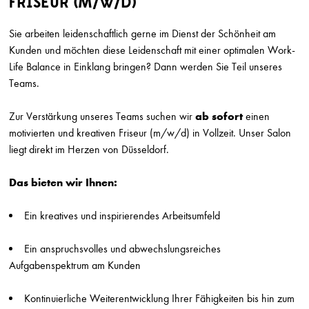
FRISEUR (M/W/D)
SUCHRADIUS
Sie arbeiten leidenschaftlich gerne im Dienst der Schönheit am
Kunden und möchten diese Leidenschaft mit einer optimalen Work-
Erweiterte Suche einb
Life Balance in Einklang bringen? Dann werden Sie Teil unseres
Teams.
Friseur (m/w/d)
Zur Verstärkung unseres Teams suchen wir
ab sofort
einen
Marion Ganse
motivierten und kreativen
Friseur (m/w/d) in Vollzeit. Unser Salon
Potsdam
liegt direkt im Herzen von Düsseldorf.
Friseur (w/m/d) in Vollzeit gesucht
Herget & Muth
Das bieten wir Ihnen:
Solms
Ein kreatives und inspirierendes Arbeitsumfeld
Friseur/ Meister (m/w/d)
Top Style
München
Ein anspruchsvolles und abwechslungsreiches
Aufgabenspektrum am Kunden
Friseur (m/w/d) Teilzeit
Top Style
Kontinuierliche Weiterentwicklung Ihrer Fähigkeiten bis hin zum
München