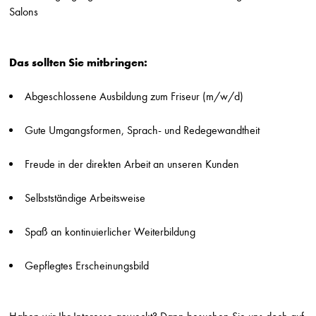
Die Friseure - Breuninger
Salons
Stuttgart
Friseur (m/w/d) Breuninger Ludwigsburg
Das sollten Sie mitbringen:
Die Friseure - Breuninger
Stuttgart
Abgeschlossene Ausbildung zum Friseur (m/w/d)
Ausbildung Friseur (m/w/d) Breuninger Sindelfingen
Die Friseure - Breuninger
Gute Umgangsformen, Sprach- und Redegewandtheit
Stuttgart
Friseur (m/w/d) auf Minijob-Basis Breuninger Sindelfingen
Freude in der direkten Arbeit an unseren Kunden
Die Friseure - Breuninger
Stuttgart
Selbstständige Arbeitsweise
Friseur*in
Spaß an kontinuierlicher Weiterbildung
HILJEGERDES - Friseur-Kosmetik-Make-up
Berlin
Gepflegtes Erscheinungsbild
Friseurmeister*in
HILJEGERDES - Friseur-Kosmetik-Make-up
Berlin