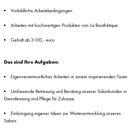
Jungfriseur/in (m/w/d) in Vollzeit
Vorbildliche Arbeitsbedingungen
Stefan Probst
Stuttgart
Arbeiten mit hochwertigen Produkten von La Biosthétique
Friseur/in (m/w/d) in Voll-/Teilzeit
Gehalt ab 3100,- euro
Stefan Probst
Stuttgart
Beauty Assistient / Quereinsteiger/in (m/w/d)
Das sind Ihre Aufgaben:
Hairlounge
Düsseldorf
Eigenverantwortliches Arbeiten in einem inspirierenden Team
Friseur (m/w/d) Teilzeit
Gabi Stern
Umfassende Betreuung und Beratung unserer Salonkunden in
Asperg
Dienstleistung und Pflege für Zuhause
Friseur (m/w/d) Breuninger Sindelfingen
Einbringung eigener Ideen zur Weiterentwicklung unseres
Die Friseure - Breuninger
Salons
Stuttgart
Friseur (m/w/d) Breuninger Stuttgart