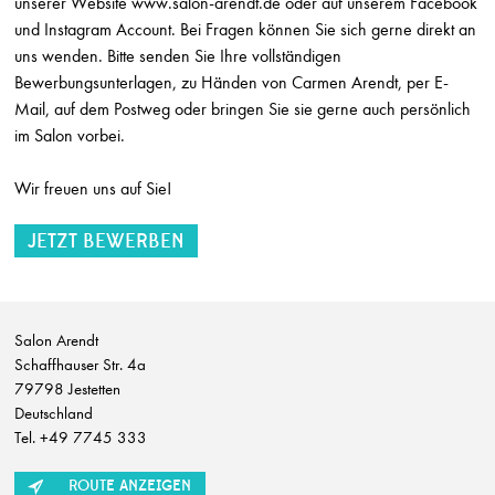
unserer Website
www.salon-arendt.de
oder auf unserem Facebook
und Instagram Account. Bei Fragen können Sie sich gerne direkt an
Friseur (m/w/d) Teilzeit
Sonja Holzinger
uns wenden. Bitte senden Sie Ihre vollständigen
Östringen
Bewerbungsunterlagen, zu Händen von Carmen Arendt, per E-
Mail, auf dem Postweg oder bringen Sie sie gerne auch persönlich
Ausbildung Friseur (m/w/d) mit Zusatzqualifikation Hair & Beauty Artist
im Salon vorbei.
HLaden Stephan Sundermann
Bonn
Wir freuen uns auf Sie!
Friseurmeister w/m/d auf Teilzeit
Wittmer Haare & Ästhetik
Deidesheim
Friseurmeister w/m/d auf Vollzeit
Wittmer Haare & Ästhetik
Salon Arendt
Deidesheim
Schaffhauser Str. 4a
Friseur w/m/d auf Teilzeit
79798 Jestetten
Wittmer Haare & Ästhetik
Deutschland
Deidesheim
Tel. +49 7745 333
Friseur w/m/d auf Vollzeit
ROUTE ANZEIGEN