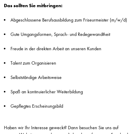
Die Friseure - Breuninger
Das sollten Sie mitbringen:
Stuttgart
Abgeschlossene Berufsausbildung zum Friseurmeister (m/w/d)
Friseur (m/w/d) Breuninger Ludwigsburg
Die Friseure - Breuninger
Stuttgart
Gute Umgangsformen, Sprach- und Redegewandtheit
Ausbildung Friseur (m/w/d) Breuninger Sindelfingen
Freude in der direkten Arbeit an unseren Kunden
Die Friseure - Breuninger
Stuttgart
Talent zum Organisieren
Friseur (m/w/d) auf Minijob-Basis Breuninger Sindelfingen
Die Friseure - Breuninger
Selbstständige Arbeitsweise
Stuttgart
Spaß an kontinuierlicher Weiterbildung
Friseur*in
HILJEGERDES - Friseur-Kosmetik-Make-up
Berlin
Gepflegtes Erscheinungsbild
Friseurmeister*in
HILJEGERDES - Friseur-Kosmetik-Make-up
Haben wir Ihr Interesse geweckt? Dann besuchen Sie uns auf
Berlin