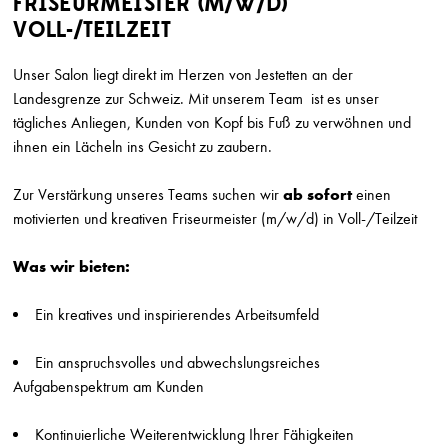
FRISEURMEISTER (M/W/D)
VOLL-/TEILZEIT
SUCHRADIUS
Unser Salon liegt direkt im Herzen von Jestetten an der
Erweiterte Suche einb
Landesgrenze zur Schweiz. Mit unserem Team ist es unser
tägliches Anliegen, Kunden von Kopf bis Fuß zu verwöhnen und
ihnen ein Lächeln ins Gesicht zu zaubern.
Friseur (m/w/d)
Marion Ganse
Zur Verstärkung unseres Teams suchen wir
ab sofort
einen
Potsdam
motivierten und kreativen
Friseurmeister (m/w/d) in Voll-/Teilzeit
Friseur (w/m/d) in Vollzeit gesucht
Herget & Muth
Was wir bieten:
Solms
Ein kreatives und inspirierendes Arbeitsumfeld
Friseur/ Meister (m/w/d)
Top Style
München
Ein anspruchsvolles und abwechslungsreiches
Aufgabenspektrum am Kunden
Friseur (m/w/d) Teilzeit
Top Style
Kontinuierliche Weiterentwicklung Ihrer Fähigkeiten
München