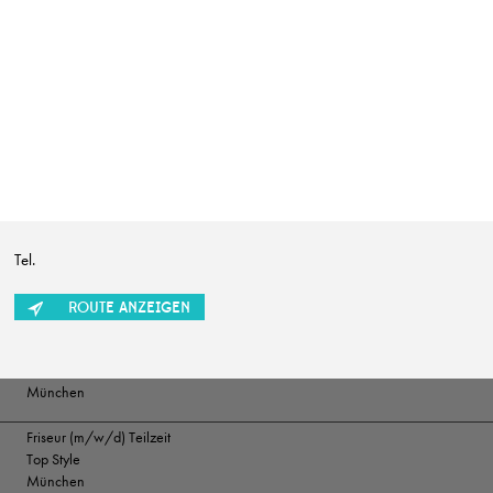
SUCHRADIUS
Erweiterte Suche einb
Friseur (m/w/d)
Marion Ganse
Potsdam
Tel.
Friseur (w/m/d) in Vollzeit gesucht
Herget & Muth
Solms
ROUTE ANZEIGEN
Friseur/ Meister (m/w/d)
Top Style
München
Friseur (m/w/d) Teilzeit
Top Style
München