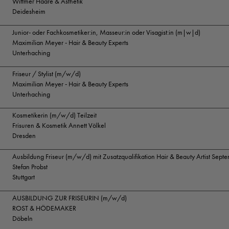
Wittmer Haare & Ästhetik
Deidesheim
Junior- oder Fachkosmetiker:in, Masseur:in oder Visagist:in (m|w|d)
Maximilian Meyer - Hair & Beauty Experts
Unterhaching
Friseur / Stylist (m/w/d)
Maximilian Meyer - Hair & Beauty Experts
Unterhaching
Kosmetikerin (m/w/d) Teilzeit
Frisuren & Kosmetik Annett Völkel
Dresden
Ausbildung Friseur (m/w/d) mit Zusatzqualifikation Hair & Beauty Artist Sep
Stefan Probst
Stuttgart
AUSBILDUNG ZUR FRISEURIN (m/w/d)
ROST & HÖDEMAKER
Döbeln