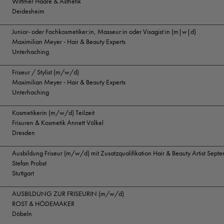
Wittmer Haare & Ästhetik
Deidesheim
Junior- oder Fachkosmetiker:in, Masseur:in oder Visagist:in (m|w|d)
Maximilian Meyer - Hair & Beauty Experts
Unterhaching
Friseur / Stylist (m/w/d)
Maximilian Meyer - Hair & Beauty Experts
Unterhaching
Kosmetikerin (m/w/d) Teilzeit
Frisuren & Kosmetik Annett Völkel
Dresden
Ausbildung Friseur (m/w/d) mit Zusatzqualifikation Hair & Beauty Artist Sep
Stefan Probst
Stuttgart
AUSBILDUNG ZUR FRISEURIN (m/w/d)
ROST & HÖDEMAKER
Döbeln