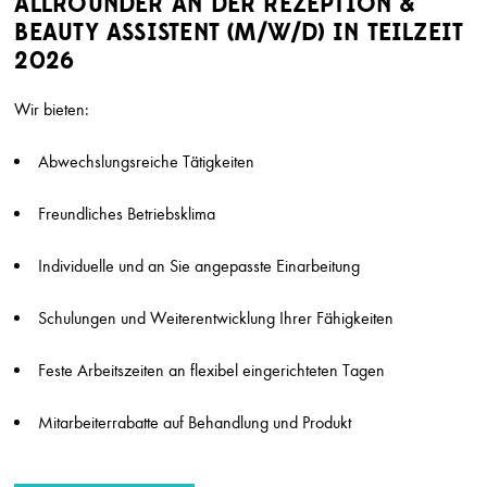
ALLROUNDER AN DER REZEPTION &
BEAUTY ASSISTENT (M/W/D) IN TEILZEIT
SUCHRADIUS
2026
Erweiterte Suche einb
Wir bieten:
Abwechslungsreiche Tätigkeiten
Friseur (m/w/d)
Marion Ganse
Potsdam
Freundliches Betriebsklima
Friseur (w/m/d) in Vollzeit gesucht
Individuelle und an Sie angepasste Einarbeitung
Herget & Muth
Solms
Schulungen und Weiterentwicklung Ihrer Fähigkeiten
Friseur/ Meister (m/w/d)
Top Style
Feste Arbeitszeiten an flexibel eingerichteten Tagen
München
Mitarbeiterrabatte auf Behandlung und Produkt
Friseur (m/w/d) Teilzeit
Top Style
München