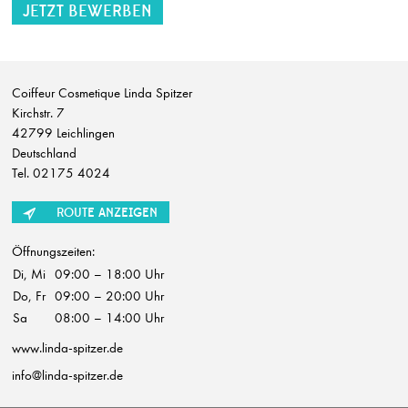
Jungfriseur/in (m/w/d) in Vollzeit
Stefan Probst
Stuttgart
Coiffeur Cosmetique Linda Spitzer
Friseur/in (m/w/d) in Voll-/Teilzeit
Kirchstr. 7
Stefan Probst
42799 Leichlingen
Stuttgart
Deutschland
Tel. 02175 4024
Beauty Assistient / Quereinsteiger/in (m/w/d)
Hairlounge
Düsseldorf
ROUTE ANZEIGEN
Friseur (m/w/d) Teilzeit
Öffnungszeiten:
Gabi Stern
Di, Mi
09:00 – 18:00 Uhr
Asperg
Do, Fr
09:00 – 20:00 Uhr
Sa
08:00 – 14:00 Uhr
Friseur (m/w/d) Breuninger Sindelfingen
Die Friseure - Breuninger
www.linda-spitzer.de
Stuttgart
info@linda-spitzer.de
Friseur (m/w/d) Breuninger Stuttgart