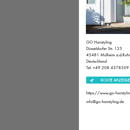
JOB
Friseur 
GO Hairstyling
Düsseldorfer Str. 125
Friseur (
45481 Mülheim a.d.Ruhr
Deutschland
Friseur/
Tel. +49 208 4378509
ROUTE ANZEIG
Friseur (
https://www.go-hairstyli
Jungfrise
info@go-hairstyling.de
Friseur/i
Beauty A