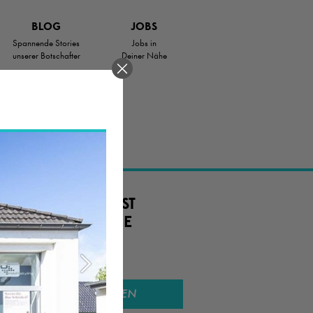
BLOG
JOBS
Spannende Stories
Jobs in
unserer Botschafter
Deiner Nähe
.
 JOB ODER SUCHST
TIG. EINE SCHÖNE
SUCHEN