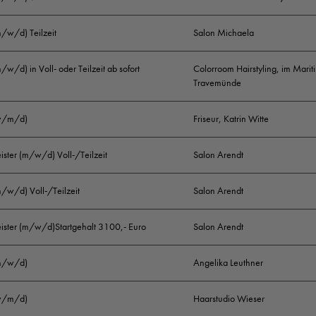
m/w/d) Teilzeit
Salon Michaela
m/w/d) in Voll- oder Teilzeit ab sofort
Colorroom Hairstyling, im Marit
Travemünde
(w/m/d)
Friseur, Katrin Witte
ister (m/w/d) Voll-/Teilzeit
Salon Arendt
m/w/d) Voll-/Teilzeit
Salon Arendt
eister (m/w/d)Startgehalt 3100,- Euro
Salon Arendt
(m/w/d)
Angelika Leuthner
(w/m/d)
Haarstudio Wieser