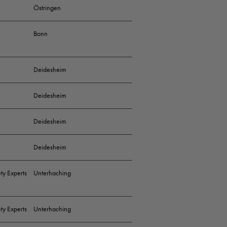
Östringen
nden Team
Bonn
unden zum Thema
r Zuhause
Deidesheim
nseres Salons
Deidesheim
Deidesheim
Deidesheim
ty Experts
Unterhaching
it
ty Experts
Unterhaching