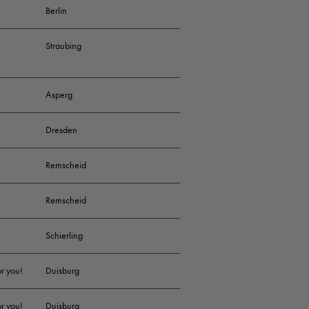
Berlin
Straubing
Asperg
Dresden
Remscheid
Remscheid
Schierling
or you!
Duisburg
or you!
Duisburg