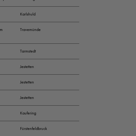
Karlshuld
im
Travemünde
Tarmstedt
Jestetten
Jestetten
Jestetten
Kaufering
Fürstenfeldbruck