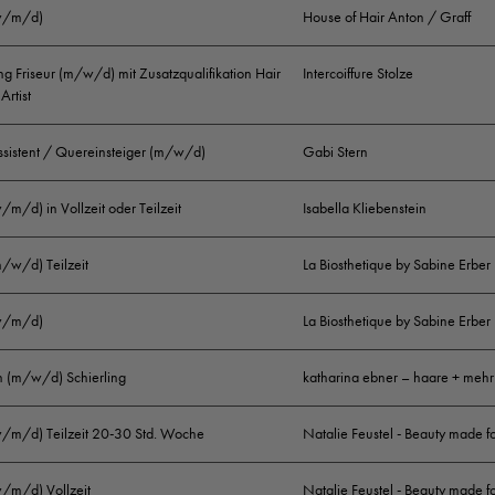
(w/m/d)
House of Hair Anton / Graff
g Friseur (m/w/d) mit Zusatzqualifikation Hair
Intercoiffure Stolze
Artist
ssistent / Quereinsteiger (m/w/d)
Gabi Stern
w/m/d) in Vollzeit oder Teilzeit
Isabella Kliebenstein
m/w/d) Teilzeit
La Biosthetique by Sabine Erber
(w/m/d)
La Biosthetique by Sabine Erber
in (m/w/d) Schierling
katharina ebner – haare + mehr
(w/m/d) Teilzeit 20-30 Std. Woche
Natalie Feustel - Beauty made f
w/m/d) Vollzeit
Natalie Feustel - Beauty made f