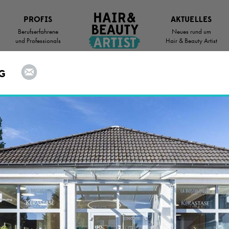
PROFIS
AKTUELLES
Berufserfahrene
Neues rund um
und Professionals
Hair & Beauty Artist
G
Deine
Chance
auf eine schöne
Zukunft
IST AUF DER SUCHE NACH DEM PERFEKTEN
N AUSBILDUNGSPLATZ? HIER BIST DU RICH
NFT WARTET.
SUCHRADIUS