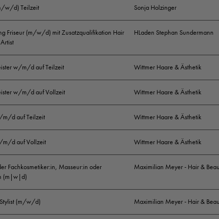
Das sind Deine Aufgaben:
m/w/d) Teilzeit
Sonja Holzinger
Eigenverantwortliches Arbeiten in einem inspiriere
g Friseur (m/w/d) mit Zusatzqualifikation Hair
HLaden Stephan Sundermann
Artist
Umfassende Beratung/Behandlung unserer Salonk
Haarpflege/Haarstyling in Dienstleistung und Pflege fü
ister w/m/d auf Teilzeit
Wittmer Haare & Ästhetik
Einbringung eigener Ideen zur Weiterentwicklung u
ister w/m/d auf Vollzeit
Wittmer Haare & Ästhetik
/m/d auf Teilzeit
Wittmer Haare & Ästhetik
Das solltest Du mitbringen:
/m/d auf Vollzeit
Wittmer Haare & Ästhetik
Abgeschlossene Ausbildung zum Friseur (m/w/d)
der Fachkosmetiker:in, Masseur:in oder
Maximilian Meyer - Hair & Beau
Gute Umgangsformen, Sprach- und Redegewandthe
in (m|w|d)
Freude in der direkten Arbeit an unseren Kunden
 Stylist (m/w/d)
Maximilian Meyer - Hair & Beau
Selbstständige Arbeitsweise