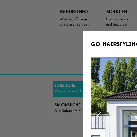
Zum
Artikel
BERUFSINFO
SCHÜLER
Springen
Alles was Du über
Auszubildende
uns wissen solltest.
und Bewerber
GO HAIRSTYLIN
JOBSUCHE
DU B
Wo ist meine Zukunft?
EINE
ZUKU
SALONSUCHE
Alle Salons im Blick