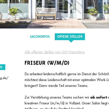
SALON
(m/w/d)
Marion Ganse
SALONINFOS
OFFENE STELLEN
w/m/d) in Vollzeit gesucht
Herget & Muth
Alle offenen Stellen von GO Hairstyling
 Meister (m/w/d)
Top Style
FRISEUR (W/M/D)
EN
m/w/d) Teilzeit
Top Style
Du arbeitest leidenschaftlich gerne im Dienst der Schö
ng.de/
möchtest diese Leidenschaft mit einer optimalen Work-Li
ur/in (m/w/d) in Vollzeit
Stefan Probst
bringen? Dann werde Teil unseres Teams.
n (m/w/d) in Voll-/Teilzeit
Stefan Probst
Zur Verstärkung unseres Teams suchen wir
ab sofort
kreativen
Friseur (m/w/d) in Vollzeit. Unser Salon liegt
ssistient / Quereinsteiger/in (m/w/d)
Hairlounge
Mülheim an der Ruhr Stadtteil Speldorf .