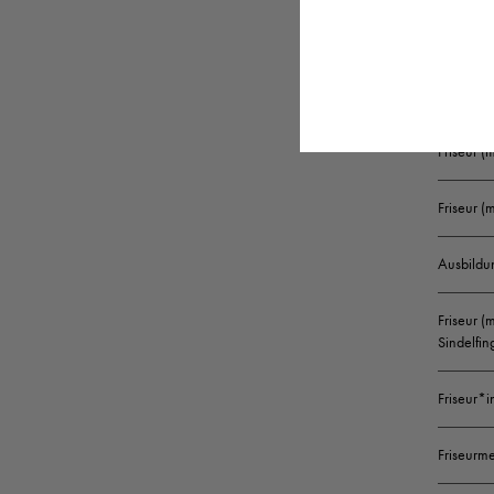
Friseur (
Friseur 
Friseur (
Friseur 
Ausbildu
Friseur (
Sindelfin
Friseur*i
Friseurme