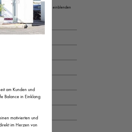
Erweiterte Suche einblenden
STADT
Potsdam
Solms
München
München
nheit am Kunden und
fe Balance in Einklang
Stuttgart
Stuttgart
einen motivierten und
 direkt im Herzen von
Düsseldorf