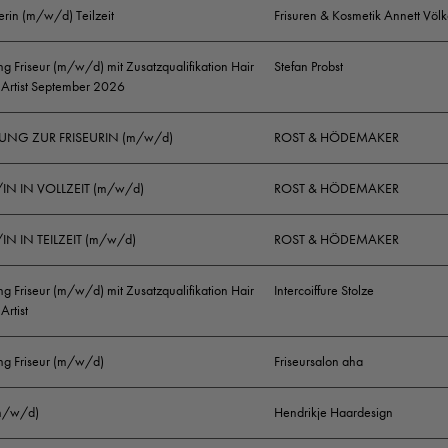
erin (m/w/d) Teilzeit
Frisuren & Kosmetik Annett Völk
Spaß an kontinuierlicher Weiterbildung
g Friseur (m/w/d) mit Zusatzqualifikation Hair
Stefan Probst
 Artist September 2026
Gepflegtes Erscheinungsbild
UNG ZUR FRISEURIN (m/w/d)
ROST & HÖDEMAKER
Haben wir Dein Interesse geweckt? Dann besuche uns 
Website
www.go-hairstyling.de
oder auf unserem Face
/IN IN VOLLZEIT (m/w/d)
ROST & HÖDEMAKER
Account. Bei Fragen kannst Du Dich gerne direkt an un
Deine vollständigen Bewerbungsunterlagen, zu Händen
IN IN TEILZEIT (m/w/d)
ROST & HÖDEMAKER
E-Mail, auf dem Postweg oder bringe sie gerne auch per
g Friseur (m/w/d) mit Zusatzqualifikation Hair
Intercoiffure Stolze
Wir freuen uns auf Dich!
Artist
Erfahre alles über den einzigartigen Karriereweg „Hair 
ng Friseur (m/w/d)
Friseursalon aha
entdecke den Friseurberuf ganz neu auf
www.hair-and-b
(m/w/d)
Hendrikje Haardesign