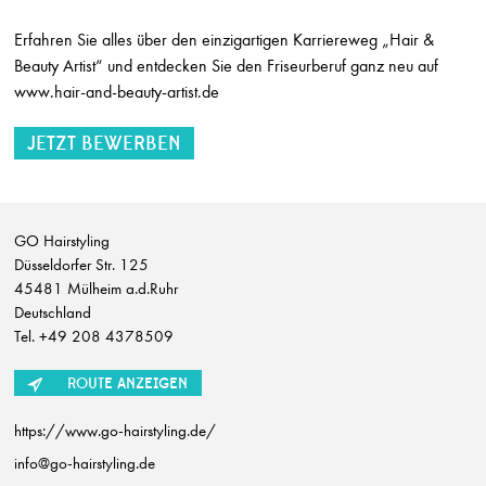
Wittmer Haare & Ästhetik
Deidesheim
Erfahren Sie alles über den einzigartigen Karriereweg „Hair &
Beauty Artist“ und entdecken Sie den Friseurberuf ganz neu auf
Junior- oder Fachkosmetiker:in, Masseur:in oder Visagist:in (m|w|d)
www.hair-and-beauty-artist.de
Maximilian Meyer - Hair & Beauty Experts
Unterhaching
Friseur / Stylist (m/w/d)
Maximilian Meyer - Hair & Beauty Experts
Unterhaching
GO Hairstyling
Kosmetikerin (m/w/d) Teilzeit
Düsseldorfer Str. 125
Frisuren & Kosmetik Annett Völkel
45481 Mülheim a.d.Ruhr
Dresden
Deutschland
Ausbildung Friseur (m/w/d) mit Zusatzqualifikation Hair & Beauty Artist Sep
Tel. +49 208 4378509
Stefan Probst
Stuttgart
ROUTE ANZEIGEN
AUSBILDUNG ZUR FRISEURIN (m/w/d)
https://www.go-hairstyling.de/
ROST & HÖDEMAKER
info@go-hairstyling.de
Döbeln