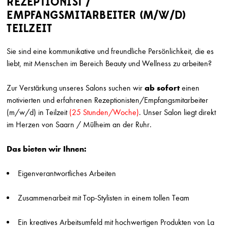
REZEPTIONIST /
EMPFANGSMITARBEITER (M/W/D)
SUCHRADIUS
TEILZEIT
Erweiterte Suche einb
Sie sind eine kommunikative und freundliche Persönlichkeit, die es
liebt, mit Menschen im Bereich Beauty und Wellness zu arbeiten?
Friseur (m/w/d)
Zur Verstärkung unseres Salons suchen wir
ab sofort
einen
Marion Ganse
Potsdam
motivierten und erfahrenen Rezeptionisten/Empfangsmitarbeiter
(m/w/d) in Teilzeit
(25 Stunden/Woche)
. Unser Salon liegt direkt
Friseur (w/m/d) in Vollzeit gesucht
im Herzen von Saarn / Mülheim an der Ruhr.
Herget & Muth
Solms
Das bieten wir Ihnen:
Friseur/ Meister (m/w/d)
Top Style
Eigenverantwortliches Arbeiten
München
Zusammenarbeit mit Top-Stylisten in einem tollen Team
Friseur (m/w/d) Teilzeit
Top Style
Ein kreatives Arbeitsumfeld mit hochwertigen Produkten von La
München