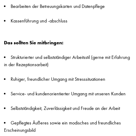
Die Friseure - Breuninger
Bearbeiten der Betreuungskarten und Datenpflege
Stuttgart
Kassenführung und -abschluss
Friseur (m/w/d) Breuninger Ludwigsburg
Die Friseure - Breuninger
Stuttgart
Das sollten Sie mitbringen:
Ausbildung Friseur (m/w/d) Breuninger Sindelfingen
Die Friseure - Breuninger
Strukturierter und selbstständiger Arbeitsstil (gerne mit Erfahrung
Stuttgart
in der Rezeptionsarbeit)
Friseur (m/w/d) auf Minijob-Basis Breuninger Sindelfingen
Die Friseure - Breuninger
Ruhiger, freundlicher Umgang mit Stresssituationen
Stuttgart
Service- und kundenorientierter Umgang mit unseren Kunden
Friseur*in
HILJEGERDES - Friseur-Kosmetik-Make-up
Berlin
Selbstständigkeit, Zuverlässigkeit und Freude an der Arbeit
Friseurmeister*in
Gepflegtes Äußeres sowie ein modisches und freundliches
HILJEGERDES - Friseur-Kosmetik-Make-up
Erscheinungsbild
Berlin