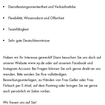
Friseur (m/w/d) Teilzeit
Dienstleistungsorientiertheit und Verkaufsstärke
Sonja Holzinger
Östringen
Flexibilität, Wissensdurst und Offenheit
Ausbildung Friseur (m/w/d) mit Zusatzqualifikation Hair & Beauty Artist
Teamfähigkeit
HLaden Stephan Sundermann
Bonn
Sehr gute Deutschkenntnisse
Friseurmeister w/m/d auf Teilzeit
Wittmer Haare & Ästhetik
Deidesheim
Haben wir Ihr Interesse geweckt? Dann besuchen Sie uns doch auf
unserer Website
www.xy.de
oder auf unserem Facebook und
Friseurmeister w/m/d auf Vollzeit
Wittmer Haare & Ästhetik
Instagram Account. Bei Fragen können Sie sich gerne direkt an uns
Deidesheim
wenden. Bitte senden Sie Ihre vollständigen
Bewerbungsunterlagen, zu Händen von Frau Geller oder Frau
Friseur w/m/d auf Teilzeit
Fürbach per E-Mail, auf dem Postweg oder bringen Sie sie gerne
Wittmer Haare & Ästhetik
auch persönlich im Salon vorbei.
Deidesheim
Friseur w/m/d auf Vollzeit
Wir freuen uns auf Sie!