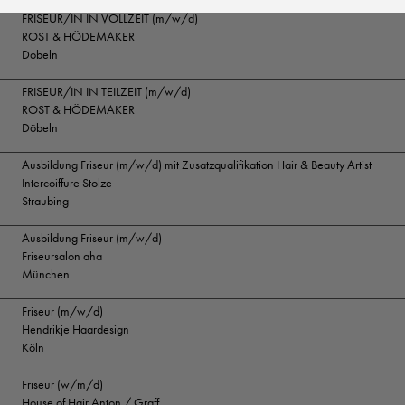
FRISEUR/IN IN VOLLZEIT (m/w/d)
ROST & HÖDEMAKER
Döbeln
FRISEUR/IN IN TEILZEIT (m/w/d)
ROST & HÖDEMAKER
Döbeln
Ausbildung Friseur (m/w/d) mit Zusatzqualifikation Hair & Beauty Artist
Intercoiffure Stolze
Straubing
Ausbildung Friseur (m/w/d)
Friseursalon aha
München
Friseur (m/w/d)
Hendrikje Haardesign
Köln
Friseur (w/m/d)
House of Hair Anton / Graff