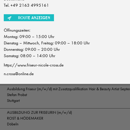
Wittmer Haare & Ästhetik
Tel. +49 2163 4995161
Deidesheim
ROUTE ANZEIGEN
Junior- oder Fachkosmetiker:in, Masseur:in oder Visagist:in (m|w|d)
Maximilian Meyer - Hair & Beauty Experts
Öffnungszeiten:
Unterhaching
Montag: 09:00 – 15:00 Uhr
Friseur / Stylist (m/w/d)
Dienstag – Mittwoch, Freitag: 09:00 – 18:00 Uhr
Maximilian Meyer - Hair & Beauty Experts
Donnerstag: 09:00 – 20:00 Uhr
Unterhaching
Samstag: 08:00 – 14:00 Uhr
https://www.friseur-nicole-cross.de
Kosmetikerin (m/w/d) Teilzeit
Frisuren & Kosmetik Annett Völkel
n.cross@online.de
Dresden
Ausbildung Friseur (m/w/d) mit Zusatzqualifikation Hair & Beauty Artist Sep
Stefan Probst
Stuttgart
AUSBILDUNG ZUR FRISEURIN (m/w/d)
ROST & HÖDEMAKER
Döbeln