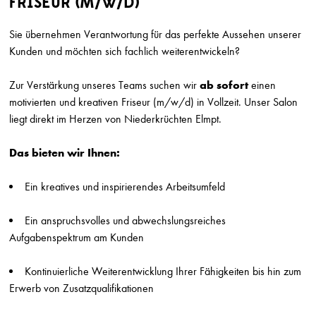
FRISEUR (M/W/D)
SUCHRADIUS
Sie übernehmen Verantwortung für das perfekte Aussehen unserer
Kunden und möchten sich fachlich weiterentwickeln?
Erweiterte Suche einb
Zur Verstärkung unseres Teams suchen wir
ab sofort
einen
motivierten und kreativen
Friseur (m/w/d) in Vollzeit. Unser Salon
Friseur (m/w/d)
liegt direkt im Herzen von Niederkrüchten Elmpt.
Marion Ganse
Potsdam
Das bieten wir Ihnen:
Friseur (w/m/d) in Vollzeit gesucht
Herget & Muth
Ein kreatives und inspirierendes Arbeitsumfeld
Solms
Ein anspruchsvolles und abwechslungsreiches
Friseur/ Meister (m/w/d)
Aufgabenspektrum am Kunden
Top Style
München
Kontinuierliche Weiterentwicklung Ihrer Fähigkeiten bis hin zum
Friseur (m/w/d) Teilzeit
Erwerb von Zusatzqualifikationen
Top Style
München