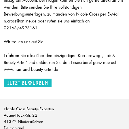
Instagram Account. Bei Fragen können Sie sich gerne direkt an uns
wenden. Bitte senden Sie Ihre vollständigen
Friseur (m/w/d) Teilzeit
Sonja Holzinger
Bewerbungsunterlagen, zu Händen von Nicole Cross per E-Mail
Östringen
n.cross@online.de oder rufen sie uns einfach an
02163/4995161.
Ausbildung Friseur (m/w/d) mit Zusatzqualifikation Hair & Beauty Artist
HLaden Stephan Sundermann
Wir freuen uns auf Sie!
Bonn
Friseurmeister w/m/d auf Teilzeit
Erfahren Sie alles über den einzigartigen Karriereweg „Hair &
Wittmer Haare & Ästhetik
Beauty Artist“ und entdecken Sie den Friseurberuf ganz neu auf
Deidesheim
www.hair-and-beauty-artist.de
Friseurmeister w/m/d auf Vollzeit
Wittmer Haare & Ästhetik
Deidesheim
Friseur w/m/d auf Teilzeit
Wittmer Haare & Ästhetik
Nicole Cross Beauty-Experten
Deidesheim
Adam-Houx-Str. 22
41372 Niederkrüchten
Friseur w/m/d auf Vollzeit
Deutschland