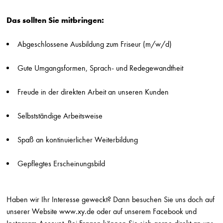
Die Friseure - Breuninger
Stuttgart
Das sollten Sie mitbringen:
Friseur (m/w/d) Breuninger Ludwigsburg
Abgeschlossene Ausbildung zum Friseur (m/w/d)
Die Friseure - Breuninger
Stuttgart
Gute Umgangsformen, Sprach- und Redegewandtheit
Ausbildung Friseur (m/w/d) Breuninger Sindelfingen
Die Friseure - Breuninger
Freude in der direkten Arbeit an unseren Kunden
Stuttgart
Friseur (m/w/d) auf Minijob-Basis Breuninger Sindelfingen
Selbstständige Arbeitsweise
Die Friseure - Breuninger
Stuttgart
Spaß an kontinuierlicher Weiterbildung
Friseur*in
Gepflegtes Erscheinungsbild
HILJEGERDES - Friseur-Kosmetik-Make-up
Berlin
Friseurmeister*in
Haben wir Ihr Interesse geweckt? Dann besuchen Sie uns doch auf
HILJEGERDES - Friseur-Kosmetik-Make-up
unserer Website
www.xy.de
oder auf unserem Facebook und
Berlin