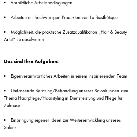
Vorbildliche Arbeitsbedingungen
Jungfriseur/in (m/w/d) in Vollzeit
Stefan Probst
Arbeiten mit hochwertigen Produkten von La Biosthétique
Stuttgart
Möglichkeit, die praktische Zusatzqualifikation „Hair & Beauty
Friseur/in (m/w/d) in Voll-/Teilzeit
Artist“ zu absolvieren
Stefan Probst
Stuttgart
Beauty Assistient / Quereinsteiger/in (m/w/d)
Das sind Ihre Aufgaben:
Hairlounge
Düsseldorf
Eigenverantwortliches Arbeiten in einem inspirierenden Team
Friseur (m/w/d) Teilzeit
Gabi Stern
Umfassende Beratung/Behandlung unserer Salonkunden zum
Asperg
Thema Haarpflege/Haarstyling in Dienstleistung und Pflege für
Zuhause
Friseur (m/w/d) Breuninger Sindelfingen
Die Friseure - Breuninger
Einbringung eigener Ideen zur Weiterentwicklung unseres
Stuttgart
Salons
Friseur (m/w/d) Breuninger Stuttgart