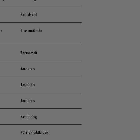
Karlshuld
im
Travemünde
Tarmstedt
Jestetten
Jestetten
Jestetten
Kaufering
Fürstenfeldbruck