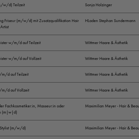
Das sind Deine Aufgaben:
m/w/d) Teilzeit
Sonja Holzinger
Eigenverantwortliches Arbeiten in einem inspiriere
g Friseur (m/w/d) mit Zusatzqualifikation Hair
HLaden Stephan Sundermann
Artist
Umfassende Beratung/Behandlung unserer Salonk
Haarpflege/Haarstyling in Dienstleistung und Pflege fü
ister w/m/d auf Teilzeit
Wittmer Haare & Ästhetik
Einbringung eigener Ideen zur Weiterentwicklung u
ister w/m/d auf Vollzeit
Wittmer Haare & Ästhetik
/m/d auf Teilzeit
Wittmer Haare & Ästhetik
Das solltest Du mitbringen:
/m/d auf Vollzeit
Wittmer Haare & Ästhetik
Abgeschlossene Ausbildung zum Friseur (m/w/d)
der Fachkosmetiker:in, Masseur:in oder
Maximilian Meyer - Hair & Beau
Gute Umgangsformen, Sprach- und Redegewandthe
in (m|w|d)
Freude in der direkten Arbeit an unseren Kunden
 Stylist (m/w/d)
Maximilian Meyer - Hair & Beau
Selbstständige Arbeitsweise