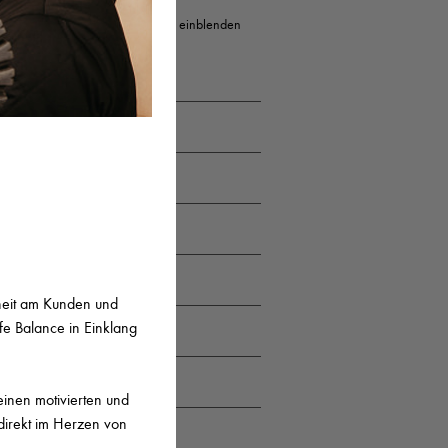
Erweiterte Suche einblenden
STADT
Potsdam
Solms
München
München
nheit am Kunden und
fe Balance in Einklang
Stuttgart
Stuttgart
einen motivierten und
 direkt im Herzen von
Düsseldorf