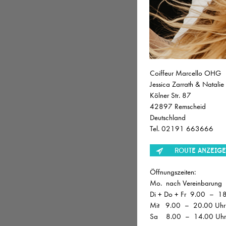
JOB
Friseur 
Coiffeur Marcello OHG
Jessica Zarrath & Natalie
Friseur (
Kölner Str. 87
42897 Remscheid
Friseur/
Deutschland
Tel. 02191 663666
Friseur (
ROUTE ANZEIG
Jungfrise
Öffnungszeiten:
Mo. nach Vereinbarung
Friseur/i
Di + Do + Fr 9.00 – 18
Mit 9.00 – 20.00 Uhr
Sa 8.00 – 14.00 Uhr
Beauty A