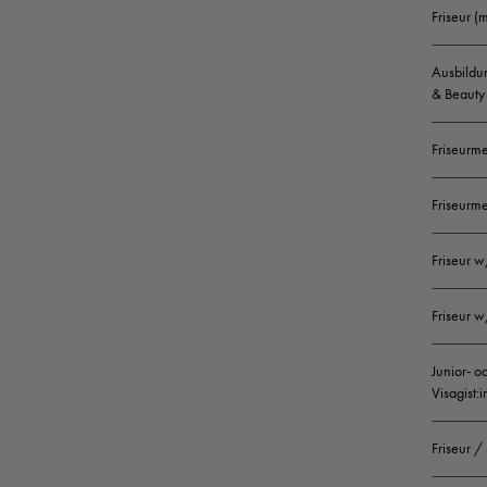
Friseur (
Ausbildun
& Beauty 
Friseurme
Friseurme
Friseur w
Friseur w
Junior- o
Visagist:
Friseur /