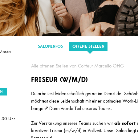
SALON
(m/w/d)
Marion Ganse
SALONINFOS
OFFENE STELLEN
 Zoska
w/m/d) in Vollzeit gesucht
Herget & Muth
Alle offenen Stellen von Coiffeur Marcello OHG
 Meister (m/w/d)
Top Style
FRISEUR (W/M/D)
m/w/d) Teilzeit
Top Style
EN
Du arbeitest leidenschaftlich gerne im Dienst der Schö
möchtest diese Leidenschaft mit einer optimalen Work-Li
ur/in (m/w/d) in Vollzeit
Stefan Probst
bringen? Dann werde Teil unseres Teams.
n (m/w/d) in Voll-/Teilzeit
Stefan Probst
.30 Uhr
Zur Verstärkung unseres Teams suchen wir
ab sofort
kreativen
Friseur (m/w/d) in Vollzeit. Unser Salon liegt
ssistient / Quereinsteiger/in (m/w/d)
Hairlounge
Remscheid.