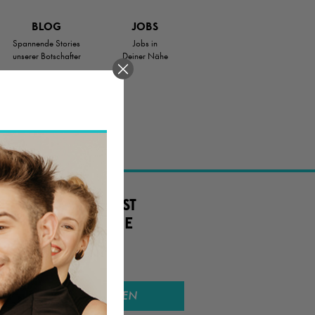
BLOG
JOBS
Spannende Stories
Jobs in
unserer Botschafter
Deiner Nähe
.
 JOB ODER SUCHST
TIG. EINE SCHÖNE
SUCHEN