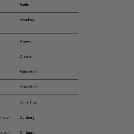
Berlin
Straubing
Asperg
Dresden
Remscheid
Remscheid
Schierling
or you!
Duisburg
or you!
Duisburg