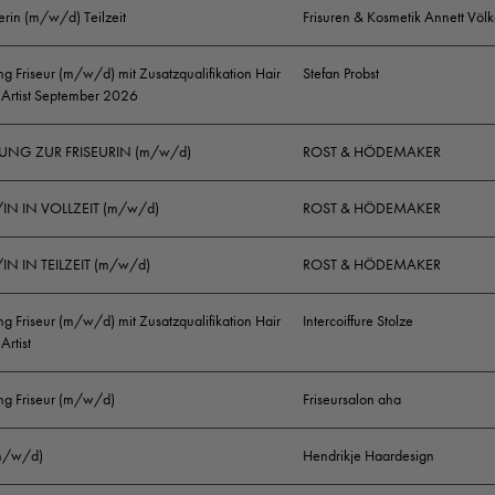
erin (m/w/d) Teilzeit
Frisuren & Kosmetik Annett Völk
Spaß an kontinuierlicher Weiterbildung
g Friseur (m/w/d) mit Zusatzqualifikation Hair
Stefan Probst
 Artist September 2026
Gepflegtes Erscheinungsbild
UNG ZUR FRISEURIN (m/w/d)
ROST & HÖDEMAKER
Haben wir Dein Interesse geweckt? Dann besuche uns 
Website
www.coiffeurmarcello.de
oder auf unserem Fa
/IN IN VOLLZEIT (m/w/d)
ROST & HÖDEMAKER
Account. Bei Fragen kannst Du Dich gerne direkt an un
Deine vollständigen Bewerbungsunterlagen, zu Händen 
IN IN TEILZEIT (m/w/d)
ROST & HÖDEMAKER
E-Mail, auf dem Postweg oder bringe sie gerne auch per
g Friseur (m/w/d) mit Zusatzqualifikation Hair
Intercoiffure Stolze
Wir freuen uns auf Dich!
Artist
Erfahre alles über den einzigartigen Karriereweg „Hair 
ng Friseur (m/w/d)
Friseursalon aha
entdecke den Friseurberuf ganz neu auf
www.hair-and-b
(m/w/d)
Hendrikje Haardesign