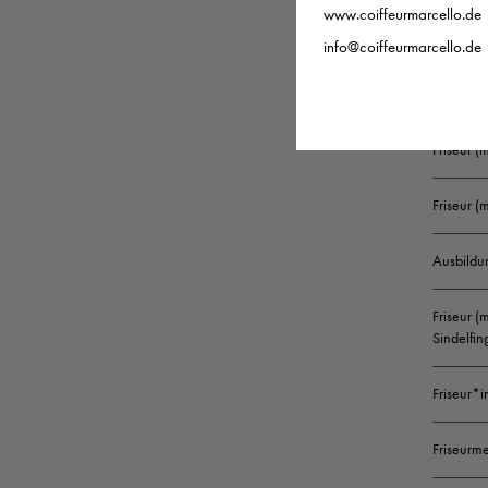
www.coiffeurmarcello.de
Friseur (
info@coiffeurmarcello.de
Friseur 
Friseur (
Friseur 
Ausbildu
Friseur (
Sindelfin
Friseur*i
Friseurme