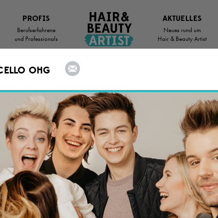
PROFIS
AKTUELLES
Berufserfahrene
Neues rund um
und Professionals
Hair & Beauty Artist
CELLO OHG
Deine
Chance
auf eine schöne
Zukunft
IST AUF DER SUCHE NACH DEM PERFEKTEN
N AUSBILDUNGSPLATZ? HIER BIST DU RICH
NFT WARTET.
SUCHRADIUS