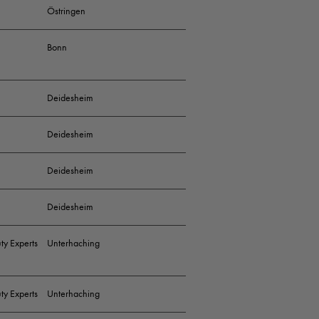
Östringen
nden Team
Bonn
unden zum Thema
r Zuhause
Deidesheim
nseres Salons
Deidesheim
Deidesheim
Deidesheim
ty Experts
Unterhaching
it
ty Experts
Unterhaching