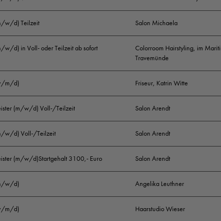
m/w/d) Teilzeit
Salon Michaela
m/w/d) in Voll- oder Teilzeit ab sofort
Colorroom Hairstyling, im Marit
Travemünde
(w/m/d)
Friseur, Katrin Witte
ister (m/w/d) Voll-/Teilzeit
Salon Arendt
m/w/d) Voll-/Teilzeit
Salon Arendt
eister (m/w/d)Startgehalt 3100,- Euro
Salon Arendt
(m/w/d)
Angelika Leuthner
(w/m/d)
Haarstudio Wieser