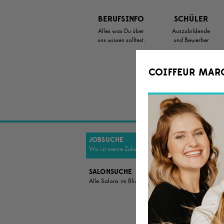
Zum
Artikel
BERUFSINFO
SCHÜLER
Springen
Alles was Du über
Auszubildende
uns wissen solltest.
und Bewerber
COIFFEUR MAR
JOBSUCHE
DU B
Wo ist meine Zukunft?
EINE
ZUKU
SALONSUCHE
Alle Salons im Blick