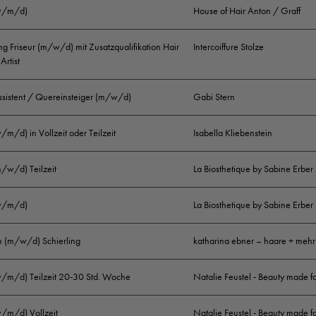
(w/m/d)
House of Hair Anton / Graff
g Friseur (m/w/d) mit Zusatzqualifikation Hair
Intercoiffure Stolze
Artist
ssistent / Quereinsteiger (m/w/d)
Gabi Stern
w/m/d) in Vollzeit oder Teilzeit
Isabella Kliebenstein
m/w/d) Teilzeit
La Biosthetique by Sabine Erber
(w/m/d)
La Biosthetique by Sabine Erber
in (m/w/d) Schierling
katharina ebner – haare + mehr
(w/m/d) Teilzeit 20-30 Std. Woche
Natalie Feustel - Beauty made f
w/m/d) Vollzeit
Natalie Feustel - Beauty made f