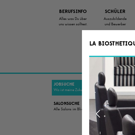
Zum
Artikel
BERUFSINFO
SCHÜLER
Springen
Alles was Du über
Auszubildende
uns wissen solltest.
und Bewerber
LA BIOSTHETIQ
JOBSUCHE
DU B
Wo ist meine Zukunft?
EINE
ZUKU
SALONSUCHE
Alle Salons im Blick