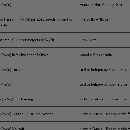
(w/m/d)
House of Hair Anton / Graff
g Friseur (m/w/d) mit Zusatzqualifikation Hair
Intercoiffure Stolze
Artist
ssistent / Quereinsteiger (m/w/d)
Gabi Stern
w/m/d) in Vollzeit oder Teilzeit
Isabella Kliebenstein
m/w/d) Teilzeit
La Biosthetique by Sabine Erber
(w/m/d)
La Biosthetique by Sabine Erber
in (m/w/d) Schierling
katharina ebner – haare + mehr
(w/m/d) Teilzeit 20-30 Std. Woche
Natalie Feustel - Beauty made f
w/m/d) Vollzeit
Natalie Feustel - Beauty made f