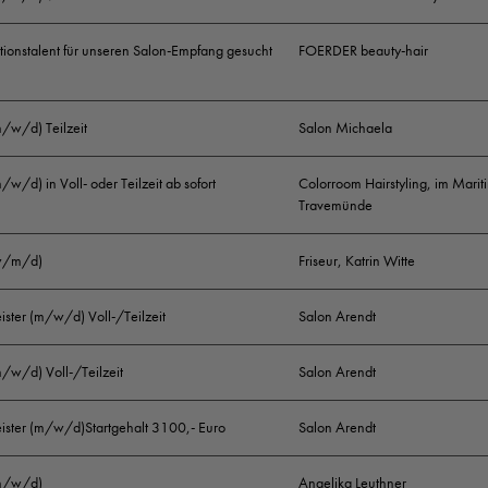
tionstalent für unseren Salon-Empfang gesucht
FOERDER beauty-hair
m/w/d) Teilzeit
Salon Michaela
m/w/d) in Voll- oder Teilzeit ab sofort
Colorroom Hairstyling, im Marit
Travemünde
(w/m/d)
Friseur, Katrin Witte
ister (m/w/d) Voll-/Teilzeit
Salon Arendt
m/w/d) Voll-/Teilzeit
Salon Arendt
eister (m/w/d)Startgehalt 3100,- Euro
Salon Arendt
(m/w/d)
Angelika Leuthner