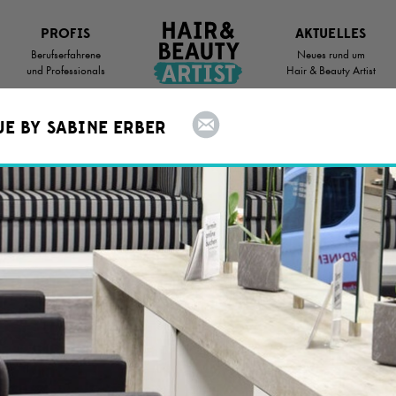
PROFIS
AKTUELLES
Berufserfahrene
Neues rund um
und Professionals
Hair & Beauty Artist
UE BY SABINE ERBER
Deine
Chance
auf eine schöne
Zukunft
IST AUF DER SUCHE NACH DEM PERFEKTEN
N AUSBILDUNGSPLATZ? HIER BIST DU RICH
NFT WARTET.
SUCHRADIUS