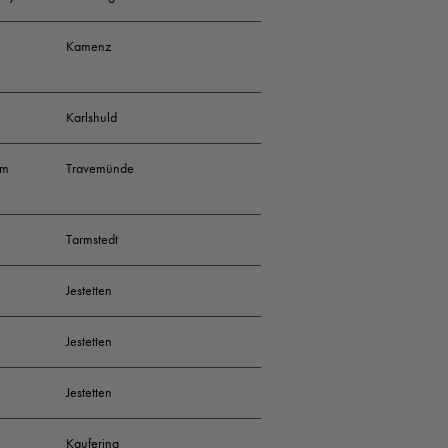
Kamenz
Karlshuld
im
Travemünde
Tarmstedt
Jestetten
Jestetten
Jestetten
Kaufering