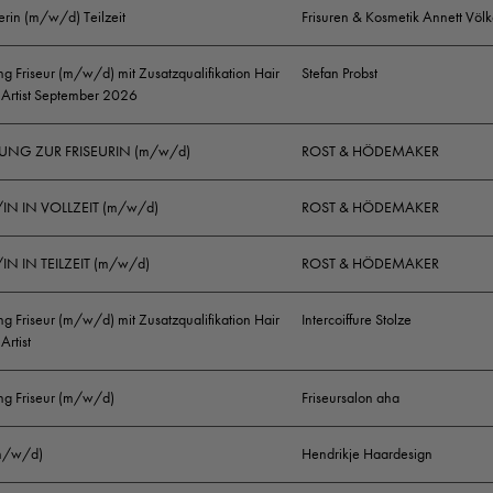
erin (m/w/d) Teilzeit
Frisuren & Kosmetik Annett Völk
Spaß an kontinuierlicher Weiterbildung
g Friseur (m/w/d) mit Zusatzqualifikation Hair
Stefan Probst
 Artist September 2026
Gepflegtes Erscheinungsbild
UNG ZUR FRISEURIN (m/w/d)
ROST & HÖDEMAKER
Haben wir Dein Interesse geweckt? Dann besuche uns 
Website www.sabine-erber.de oder auf unserem Faceb
/IN IN VOLLZEIT (m/w/d)
ROST & HÖDEMAKER
Account. Bei Fragen kannst Du Dich gerne direkt an un
Deine vollständigen Bewerbungsunterlagen, zu Händen
IN IN TEILZEIT (m/w/d)
ROST & HÖDEMAKER
Theodor Körner Str.1, 42853 Remscheid,per E-Mail( in
dem Postweg oder bringe sie gerne auch persönlich im 
g Friseur (m/w/d) mit Zusatzqualifikation Hair
Intercoiffure Stolze
Artist
Wir freuen uns auf Dich!
ng Friseur (m/w/d)
Friseursalon aha
Erfahre alles über den einzigartigen Karriereweg „Hair 
entdecke den Friseurberuf ganz neu auf
www.hair-and-b
(m/w/d)
Hendrikje Haardesign