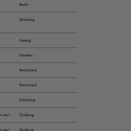
Berlin
Straubing
Asperg
Dresden
Remscheid
Remscheid
Schierling
or you!
Duisburg
or you!
Duisburg