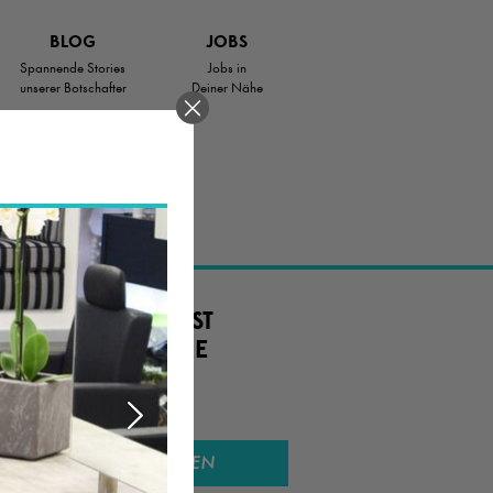
BLOG
JOBS
Spannende Stories
Jobs in
unserer Botschafter
Deiner Nähe
.
 JOB ODER SUCHST
TIG. EINE SCHÖNE
SUCHEN