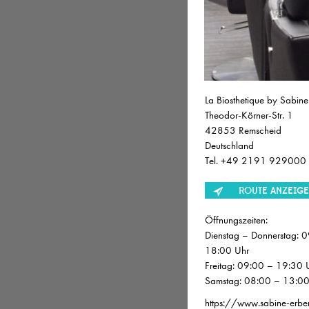
JOB
Friseur 
La Biosthetique by Sabine
Theodor-Körner-Str. 1
Friseur (
42853 Remscheid
Deutschland
Friseur/
Tel. +49 2191 929000
ROUTE ANZEIG
Friseur (
Öffnungszeiten:
Jungfrise
Dienstag – Donnerstag: 
18:00 Uhr
Friseur/i
Freitag: 09:00 – 19:30 
Samstag: 08:00 – 13:00
Beauty A
https://www.sabine-erbe