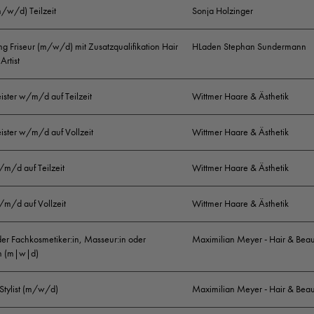
Das sind Deine Aufgaben:
m/w/d) Teilzeit
Sonja Holzinger
Eigenverantwortliches Arbeiten in einem inspiriere
g Friseur (m/w/d) mit Zusatzqualifikation Hair
HLaden Stephan Sundermann
Artist
Umfassende Beratung/Behandlung unserer Salonk
Haarpflege/Haarstyling in Dienstleistung und Pflege fü
ister w/m/d auf Teilzeit
Wittmer Haare & Ästhetik
Einbringung eigener Ideen zur Weiterentwicklung u
ister w/m/d auf Vollzeit
Wittmer Haare & Ästhetik
/m/d auf Teilzeit
Wittmer Haare & Ästhetik
Das solltest Du mitbringen:
/m/d auf Vollzeit
Wittmer Haare & Ästhetik
Abgeschlossene Ausbildung zum Friseur (m/w/d)
der Fachkosmetiker:in, Masseur:in oder
Maximilian Meyer - Hair & Beau
Gute Umgangsformen, Sprach- und Redegewandthe
in (m|w|d)
Freude in der direkten Arbeit an unseren Kunden
 Stylist (m/w/d)
Maximilian Meyer - Hair & Beau
Selbstständige Arbeitsweise