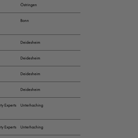
Östringen
nden Team
Bonn
unden zum Thema
r Zuhause
Deidesheim
nseres Salons
Deidesheim
Deidesheim
Deidesheim
ty Experts
Unterhaching
it
ty Experts
Unterhaching