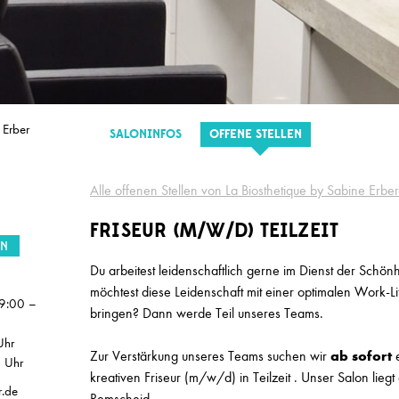
SALON
(m/w/d)
Marion Ganse
 Erber
SALONINFOS
OFFENE STELLEN
w/m/d) in Vollzeit gesucht
Herget & Muth
Alle offenen Stellen von La Biosthetique by Sabine Erber
 Meister (m/w/d)
Top Style
FRISEUR (M/W/D) TEILZEIT
EN
m/w/d) Teilzeit
Top Style
Du arbeitest leidenschaftlich gerne im Dienst der Schö
möchtest diese Leidenschaft mit einer optimalen Work-Li
ur/in (m/w/d) in Vollzeit
Stefan Probst
09:00 –
bringen? Dann werde Teil unseres Teams.
n (m/w/d) in Voll-/Teilzeit
Stefan Probst
Uhr
Zur Verstärkung unseres Teams suchen wir
ab sofort
 Uhr
kreativen
Friseur (m/w/d) in Teilzeit . Unser Salon lieg
ssistient / Quereinsteiger/in (m/w/d)
Hairlounge
r.de
Remscheid.