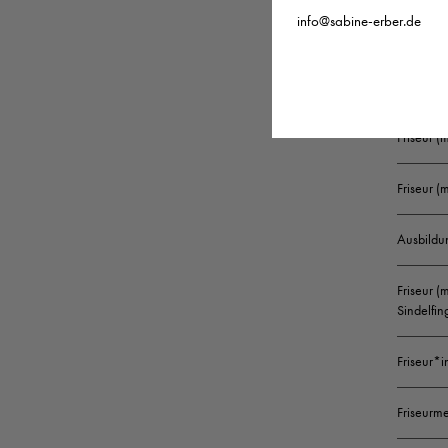
info@sabine-erber.de
Friseur (
Friseur 
Friseur (
Friseur 
Ausbildu
Friseur (
Sindelfin
Friseur*i
Friseurme