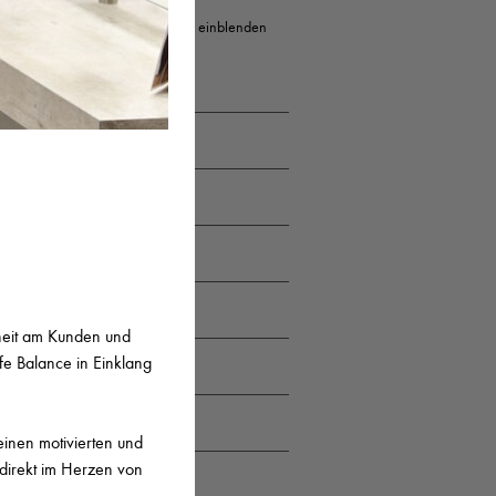
Erweiterte Suche einblenden
STADT
Potsdam
Solms
München
München
nheit am Kunden und
fe Balance in Einklang
Stuttgart
Stuttgart
einen motivierten und
t direkt im Herzen von
Düsseldorf