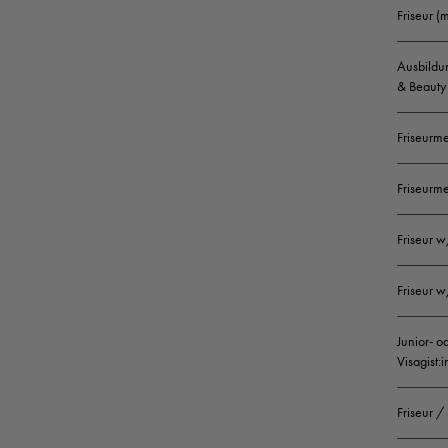
Friseur (
Ausbildun
& Beauty 
Friseurme
Friseurme
Friseur w
Friseur w
Junior- o
Visagist:
Friseur /