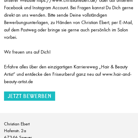
unserer Website
https://www.christianebert.de/
oder auf unserem
Facebook und Instagram Account. Bei Fragen kannst Du Dich gerne
Friseur (m/w/d) Teilzeit
Sonja Holzinger
direkt an uns wenden. Bitte sende Deine vollständigen
Östringen
Bewerbungsunterlagen, zu Händen von Christian Ebert, per E-Mail,
auf dem Postweg oder bringe sie gerne auch persönlich im Salon
Ausbildung Friseur (m/w/d) mit Zusatzqualifikation Hair & Beauty Artist
vorbei.
HLaden Stephan Sundermann
Bonn
Wir freuen uns auf Dich!
Friseurmeister w/m/d auf Teilzeit
Wittmer Haare & Ästhetik
Erfahre alles über den einzigartigen Karriereweg „Hair & Beauty
Deidesheim
Artist“ und entdecke den Friseurberuf ganz neu auf
www.hair-and-
beauty-artist.de
Friseurmeister w/m/d auf Vollzeit
Wittmer Haare & Ästhetik
Deidesheim
Friseur w/m/d auf Teilzeit
Wittmer Haare & Ästhetik
Deidesheim
Christian Ebert
Hafenstr. 2a
Friseur w/m/d auf Vollzeit
67346 Speyer