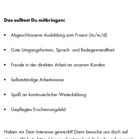
Die Friseure - Breuninger
Stuttgart
Das solltest Du mitbringen:
Friseur (m/w/d) Breuninger Ludwigsburg
Die Friseure - Breuninger
Stuttgart
Abgeschlossene Ausbildung zum Friseur (m/w/d)
Ausbildung Friseur (m/w/d) Breuninger Sindelfingen
Gute Umgangsformen, Sprach- und Redegewandtheit
Die Friseure - Breuninger
Stuttgart
Freude in der direkten Arbeit an unseren Kunden
Friseur (m/w/d) auf Minijob-Basis Breuninger Sindelfingen
Die Friseure - Breuninger
Selbstständige Arbeitsweise
Stuttgart
Spaß an kontinuierlicher Weiterbildung
Friseur*in
HILJEGERDES - Friseur-Kosmetik-Make-up
Gepflegtes Erscheinungsbild
Berlin
Friseurmeister*in
HILJEGERDES - Friseur-Kosmetik-Make-up
Haben wir Dein Interesse geweckt? Dann besuche uns doch auf
Berlin