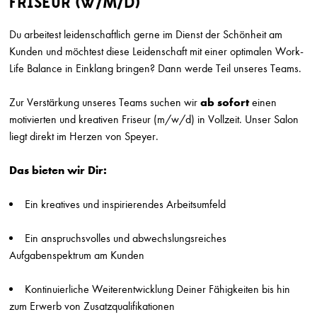
FRISEUR (W/M/D)
SUCHRADIUS
Du arbeitest leidenschaftlich gerne im Dienst der Schönheit am
Kunden und möchtest diese Leidenschaft mit einer optimalen Work-
Erweiterte Suche einb
Life Balance in Einklang bringen? Dann werde Teil unseres Teams.
Zur Verstärkung unseres Teams suchen wir
ab sofort
einen
Friseur (m/w/d)
motivierten und kreativen
Friseur (m/w/d) in Vollzeit. Unser Salon
Marion Ganse
liegt direkt im Herzen von Speyer.
Potsdam
Friseur (w/m/d) in Vollzeit gesucht
Das bieten wir Dir:
Herget & Muth
Solms
Ein kreatives und inspirierendes Arbeitsumfeld
Friseur/ Meister (m/w/d)
Ein anspruchsvolles und abwechslungsreiches
Top Style
München
Aufgabenspektrum am Kunden
Friseur (m/w/d) Teilzeit
Kontinuierliche Weiterentwicklung Deiner Fähigkeiten bis hin
Top Style
zum Erwerb von Zusatzqualifikationen
München