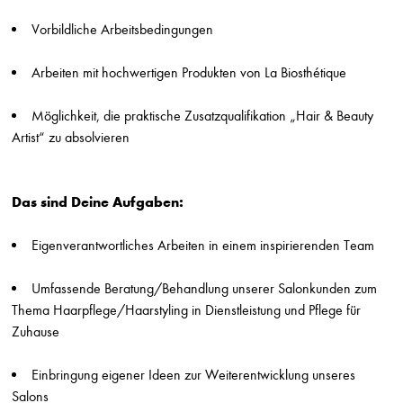
Jungfriseur/in (m/w/d) in Vollzeit
Vorbildliche Arbeitsbedingungen
Stefan Probst
Stuttgart
Arbeiten mit hochwertigen Produkten von La Biosthétique
Friseur/in (m/w/d) in Voll-/Teilzeit
Möglichkeit, die praktische Zusatzqualifikation „Hair & Beauty
Stefan Probst
Artist“ zu absolvieren
Stuttgart
Beauty Assistient / Quereinsteiger/in (m/w/d)
Hairlounge
Das sind Deine Aufgaben:
Düsseldorf
Eigenverantwortliches Arbeiten in einem inspirierenden Team
Friseur (m/w/d) Teilzeit
Gabi Stern
Asperg
Umfassende Beratung/Behandlung unserer Salonkunden zum
Thema Haarpflege/Haarstyling in Dienstleistung und Pflege für
Friseur (m/w/d) Breuninger Sindelfingen
Zuhause
Die Friseure - Breuninger
Stuttgart
Einbringung eigener Ideen zur Weiterentwicklung unseres
Friseur (m/w/d) Breuninger Stuttgart
Salons