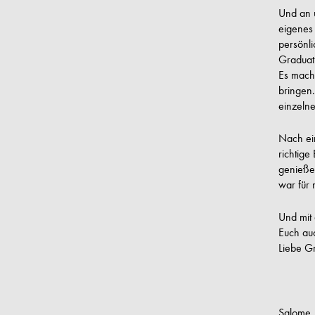
Und an u
eigenes 
persönli
Graduat
Es macht
bringen.
einzelne
Nach ei
richtige
genieße 
war für 
Und mit
Euch auc
Liebe G
Salome