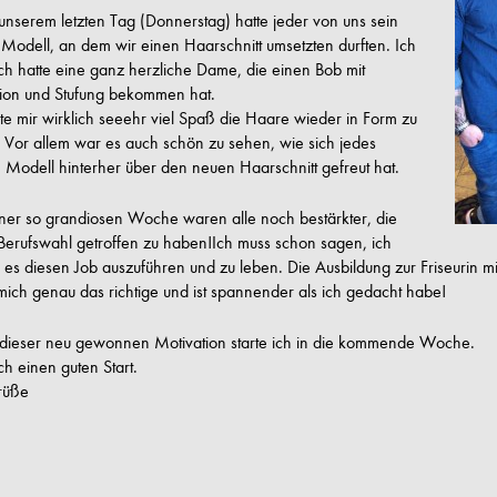
nserem letzten Tag (Donnerstag) hatte jeder von uns sein
Modell, an dem wir einen Haarschnitt umsetzten durften. Ich
ch hatte eine ganz herzliche Dame, die einen Bob mit
ion und Stufung bekommen hat.
e mir wirklich seeehr viel Spaß die Haare wieder in Form zu
 Vor allem war es auch schön zu sehen, wie sich jedes
 Modell hinterher über den neuen Haarschnitt gefreut hat.
ner so grandiosen Woche waren alle noch bestärkter, die
 Berufswahl getroffen zu haben!Ich muss schon sagen, ich
es diesen Job auszuführen und zu leben. Die Ausbildung zur Friseurin mit
mich genau das richtige und ist spannender als ich gedacht habe!
 dieser neu gewonnen Motivation starte ich in die kommende Woche.
h einen guten Start.
rüße