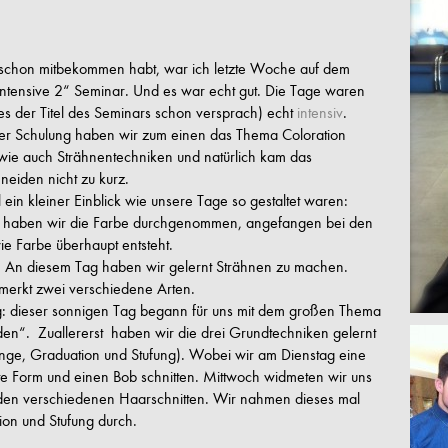
 schon mitbekommen habt, war ich letzte Woche auf dem
Intensive 2“ Seminar. Und es war echt gut. Die Tage waren
es der Titel des Seminars schon versprach) echt
intensiv
.
ser Schulung haben wir zum einen das Thema Coloration
, wie auch Strähnentechniken und natürlich kam das
eiden nicht zu kurz.
 ein kleiner Einblick wie unsere Tage so gestaltet waren:
 haben wir die Farbe durchgenommen, angefangen bei den
ie Farbe überhaupt entsteht.
 An diesem Tag haben wir gelernt Strähnen zu machen.
erkt zwei verschiedene Arten.
g: dieser sonnigen Tag begann für uns mit dem großen Thema
en“. Zuallererst haben wir die drei Grundtechniken gelernt
änge, Graduation und Stufung). Wobei wir am Dienstag eine
e Form und einen Bob schnitten. Mittwoch widmeten wir uns
den verschiedenen Haarschnitten. Wir nahmen dieses mal
ion und Stufung durch.