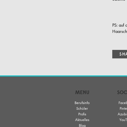
PS: auf
Haarsch
MENU
SOC
Berufsinfo
Face
Schüler
Pinte
Profis
Azubi
Aktuelles
YouT
Blog