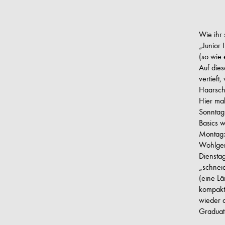
Wie ihr
„Junior 
(so wie 
Auf die
vertieft
Haarschn
Hier mal
Sonntag
Basics w
Montag:
Wohlgem
Diensta
„schneid
(eine L
kompakt
wieder 
Graduat