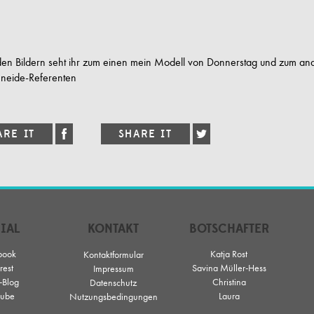
 den Bildern seht ihr zum einen mein Modell von Donnerstag und zum an
neide-Referenten
IAL
KONTAKT
BOTSCHAFTER
book
Katja Rost
Kontaktformular
rest
Savina Müller-Hess
Impressum
-Blog
Christina
Datenschutz
ube
Laura
Nutzungsbedingungen