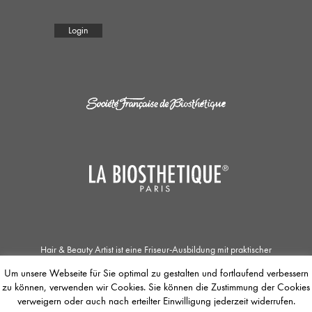
Login
Hair & Beauty Artist ist eine Friseur-Ausbildung mit praktischer
Zusatzqualifikation in den Bereichen Haar- und Kopfhautpflege, Kosmetik und
Um unsere Webseite für Sie optimal zu gestalten und fortlaufend verbessern
Make-up. Die Zusammenarbeit der Société Française de Biosthétique mit dem
zu können, verwenden wir Cookies. Sie können die Zustimmung der Cookies
Unternehmen La Biosthétique Paris ermöglicht Jobsuchenden einzigartige
Ausbildungs- und Weiterbildungsmöglichkeiten. Der / Die Auszubildende
verweigern oder auch nach erteilter Einwilligung jederzeit widerrufen.