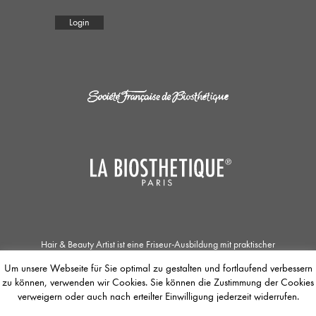
Login
Hair & Beauty Artist ist eine Friseur-Ausbildung mit praktischer
Zusatzqualifikation in den Bereichen Haar- und Kopfhautpflege, Kosmetik und
Um unsere Webseite für Sie optimal zu gestalten und fortlaufend verbessern
Make-up. Die Zusammenarbeit der Société Française de Biosthétique mit dem
zu können, verwenden wir Cookies. Sie können die Zustimmung der Cookies
Unternehmen La Biosthétique Paris ermöglicht Jobsuchenden einzigartige
Ausbildungs- und Weiterbildungsmöglichkeiten. Der / Die Auszubildende
verweigern oder auch nach erteilter Einwilligung jederzeit widerrufen.
befasst sich mit dem Concept of Total Beauty, dessen Fokus das