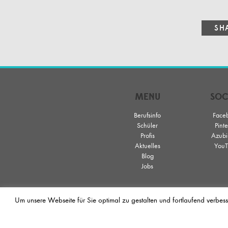
MENU
SOC
Berufsinfo
Face
Schüler
Pinte
Profis
Azubi
Aktuelles
YouT
Blog
Jobs
Um unsere Webseite für Sie optimal zu gestalten und fortlaufend verbes
Hair & Beauty Artist ist eine Friseur-Aus
Zusammenarbeit der Société Française de