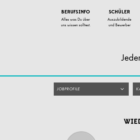
Zum
Artikel
BERUFSINFO
SCHÜLER
Springen
Alles was Du über
Auszubildende
uns wissen solltest.
und Bewerber
Jede
JOBPROFILE
K
WIE