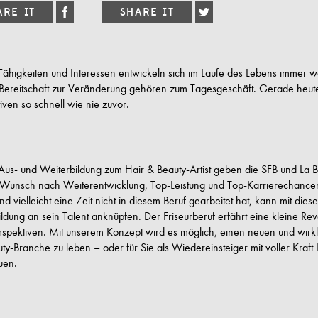
Fähigkeiten und Interessen entwickeln sich im Laufe des Lebens immer 
 Bereitschaft zur Veränderung gehören zum Tagesgeschäft. Gerade heut
iven so schnell wie nie zuvor.
Aus- und Weiterbildung zum Hair & Beauty-Artist geben die SFB und La B
 Wunsch nach Weiterentwicklung, Top-Leistung und Top-Karrierechancen
nd vielleicht eine Zeit nicht in diesem Beruf gearbeitet hat, kann mit dies
ldung an sein Talent anknüpfen. Der Friseurberuf erfährt eine kleine Rev
spektiven. Mit unserem Konzept wird es möglich, einen neuen und wirkli
ty-Branche zu leben – oder für Sie als Wiedereinsteiger mit voller Kraft 
uen.