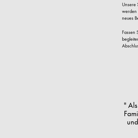
Unsere S
werden n
neues B
Fassen S
begleite
Abschlu
" Al
Fami
und