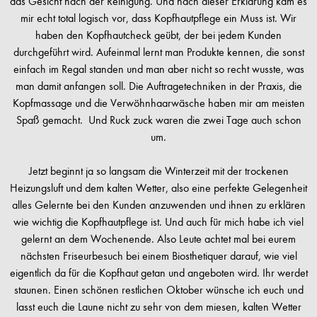
das Gesicht nach der Reinigung. Und nach dieser Erklärung kam es
mir echt total logisch vor, dass Kopfhautpflege ein Muss ist. Wir
haben den Kopfhautcheck geübt, der bei jedem Kunden
durchgeführt wird. Aufeinmal lernt man Produkte kennen, die sonst
einfach im Regal standen und man aber nicht so recht wusste, was
man damit anfangen soll. Die Auftragetechniken in der Praxis, die
Kopfmassage und die Verwöhnhaarwäsche haben mir am meisten
Spaß gemacht. Und Ruck zuck waren die zwei Tage auch schon
um.
Jetzt beginnt ja so langsam die Winterzeit mit der trockenen
Heizungsluft und dem kalten Wetter, also eine perfekte Gelegenheit
alles Gelernte bei den Kunden anzuwenden und ihnen zu erklären
wie wichtig die Kopfhautpflege ist. Und auch für mich habe ich viel
gelernt an dem Wochenende. Also Leute achtet mal bei eurem
nächsten Friseurbesuch bei einem Biosthetiquer darauf, wie viel
eigentlich da für die Kopfhaut getan und angeboten wird. Ihr werdet
staunen. Einen schönen restlichen Oktober wünsche ich euch und
lasst euch die Laune nicht zu sehr von dem miesen, kalten Wetter