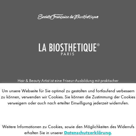
Hair & Beauty Artist ist eine Friseur-Ausbildung mit praktischer
Zusatzqualifikation in den Bereichen Haar- und Kopfhautpflege, Kosmetik und
Um unsere Webseite für Sie optimal zu gestalten und fortlaufend verbessern
Make-up. Die Zusammenarbeit der Société Française de Biosthétique mit dem
zu können, verwenden wir Cookies. Sie können die Zustimmung der Cookies
Unternehmen La Biosthétique Paris ermöglicht Jobsuchenden einzigartige
Ausbildungs- und Weiterbildungsmöglichkeiten. Der / Die Auszubildende
verweigern oder auch nach erteilter Einwilligung jederzeit widerrufen.
befasst sich mit dem Concept of Total Beauty, dessen Fokus das
gesamtheitlichen Wohlbefinden des Menschen ist. Die Jobbörse bietet die
Möglichkeit sich zentral bei teilnehmenden La Biosthétique-Salons zu
bewerben, egal ob es sich um einen Ausbildungsplatz, eine Teilzeitstelle,
Weitere Informationen zu Cookies, sowie den Möglichkeiten des Widerrufs
Vollzeitstelle oder ein Praktikum handelt. Auch für Quereinsteiger und
erhalten Sie in unserer
Datenschutzerklärung
.
Wiedereinsteiger ist einiges geboten.