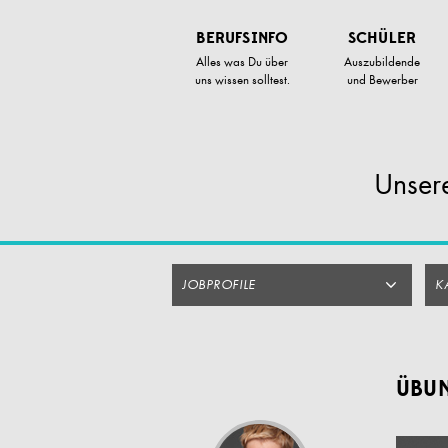
Zum
Artikel
BERUFSINFO
SCHÜLER
Springen
Alles was Du über
Auszubildende
uns wissen solltest.
und Bewerber
Unsere
JOBPROFILE
K
ÜBUN