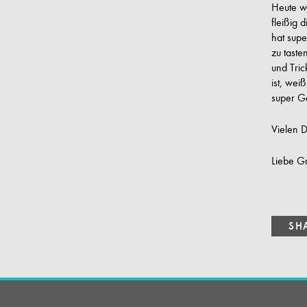
Heute w
fleißig 
hat supe
zu taste
und Tri
ist, wei
super Ge
Vielen 
Liebe Gr