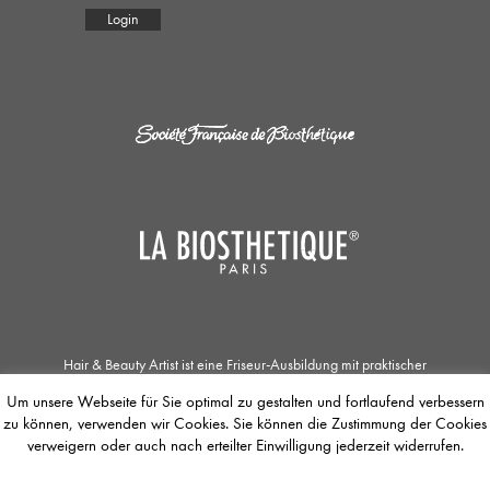
Login
Hair & Beauty Artist ist eine Friseur-Ausbildung mit praktischer
Zusatzqualifikation in den Bereichen Haar- und Kopfhautpflege, Kosmetik und
Um unsere Webseite für Sie optimal zu gestalten und fortlaufend verbessern
Make-up. Die Zusammenarbeit der Société Française de Biosthétique mit dem
zu können, verwenden wir Cookies. Sie können die Zustimmung der Cookies
Unternehmen La Biosthétique Paris ermöglicht Jobsuchenden einzigartige
Ausbildungs- und Weiterbildungsmöglichkeiten. Der / Die Auszubildende
verweigern oder auch nach erteilter Einwilligung jederzeit widerrufen.
befasst sich mit dem Concept of Total Beauty, dessen Fokus das
gesamtheitlichen Wohlbefinden des Menschen ist. Die Jobbörse bietet die