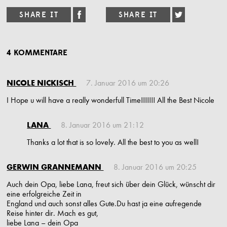
4 KOMMENTARE
NICOLE NICKISCH
7. Januar 2016 um 20:26
I Hope u will have a really wonderfull Time!!!!!!! All the Best Nicole
LANA
8. Januar 2016 um 21:12
Thanks a lot that is so lovely. All the best to you as well!
GERWIN GRANNEMANN
8. Januar 2016 um 20:25
Auch dein Opa, liebe Lana, freut sich über dein Glück, wünscht dir
eine erfolgreiche Zeit in
England und auch sonst alles Gute.Du hast ja eine aufregende
Reise hinter dir. Mach es gut,
liebe Lana – dein Opa