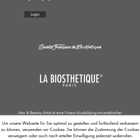
Login
Hair & Beauty Artist ist eine Friseur-Ausbildung mit praktischer
Zusatzqualifikation in den Bereichen Haar- und Kopfhautpflege, Kosmetik und
Um unsere Webseite für Sie optimal zu gestalten und fortlaufend verbessern
Make-up. Die Zusammenarbeit der Société Française de Biosthétique mit dem
zu können, verwenden wir Cookies. Sie können die Zustimmung der Cookies
Unternehmen La Biosthétique Paris ermöglicht Jobsuchenden einzigartige
Ausbildungs- und Weiterbildungsmöglichkeiten. Der / Die Auszubildende
verweigern oder auch nach erteilter Einwilligung jederzeit widerrufen.