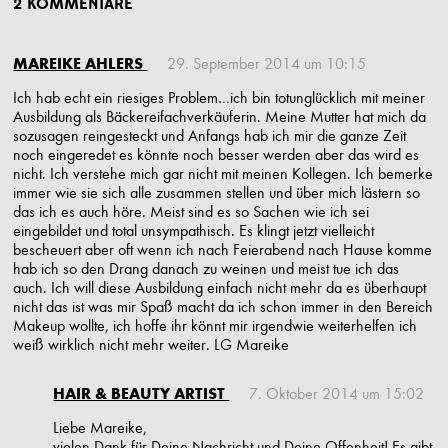
2 KOMMENTARE
MAREIKE AHLERS
29. September 2014 um 10:15
Ich hab echt ein riesiges Problem…ich bin totunglücklich mit meiner
Ausbildung als Bäckereifachverkäuferin. Meine Mutter hat mich da
sozusagen reingesteckt und Anfangs hab ich mir die ganze Zeit
noch eingeredet es könnte noch besser werden aber das wird es
nicht. Ich verstehe mich gar nicht mit meinen Kollegen. Ich bemerke
immer wie sie sich alle zusammen stellen und über mich lästern so
das ich es auch höre. Meist sind es so Sachen wie ich sei
eingebildet und total unsympathisch. Es klingt jetzt vielleicht
bescheuert aber oft wenn ich nach Feierabend nach Hause komme
hab ich so den Drang danach zu weinen und meist tue ich das
auch. Ich will diese Ausbildung einfach nicht mehr da es überhaupt
nicht das ist was mir Spaß macht da ich schon immer in den Bereich
Makeup wollte, ich hoffe ihr könnt mir irgendwie weiterhelfen ich
weiß wirklich nicht mehr weiter. LG Mareike
HAIR & BEAUTY ARTIST
7. Oktober 2014 um 15:02
Liebe Mareike,
vielen Dank für Deine Nachricht und Deine Offenheit! Es gibt